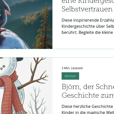
eine Kinderges
Selbstvertrauen
Diese inspirierende Erzählu
Kindergeschichte über Selb
berührt. Begleite die kleine
ihre Ängste zu überwinden 
magischen Rucksack zu pack
über innere Stärke und den
kleine Abenteurer.
3 Min. Lesezeit
Winter
Björn, der Sch
Geschichte zum
Diese herzliche Geschichte
Kinder in die magische Wel