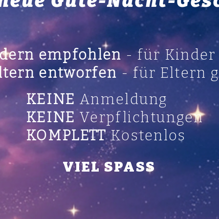
 neue Gute-Nacht-Ges
dern empfohlen
- für Kinde
ltern entworfen
- für Eltern 
KEINE
Anmeldung
KEINE
Verpflichtungen
KOMPLETT
Kostenlos
VIEL SPASS