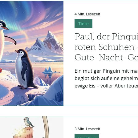
Zuhause eine eigene Seele b
4 Min. Lesezeit
Tiere
Paul, der Pingu
roten Schuhen
Gute-Nacht-Ge
Ein mutiger Pinguin mit m
begibt sich auf eine geheim
ewige Eis – voller Abenteue
Geheimnisse und echter Fr
3 Min. Lesezeit