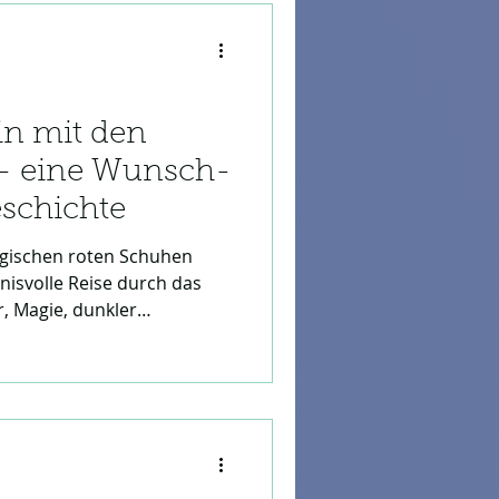
esitzt.
in mit den
 - eine Wunsch-
schichte
agischen roten Schuhen
nisvolle Reise durch das
r, Magie, dunkler
eundschaft.