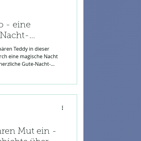
o - eine
-Nacht-
bären Teddy in dieser
rch eine magische Nacht
 herzliche Gute-Nacht-
uchtende Kamera die Welt in
fesselnde Reise voller
ilft Kindern dabei, sanft
hren Mut ein -