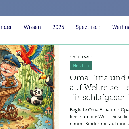
inder
Wissen
2025
Spezifisch
Weihn
Märchen
Herzlich
Superheld
Piraten
4 Min. Lesezeit
Herzlich
benteuer
Fahrzeuge
Meerjungfrau
Ninj
Oma Erna und 
auf Weltreise - 
tall
Riese
Halloween
Sterne
Ozean
Einschlafgeschi
Begleite Oma Erna und Opa
Reise um die Welt. Diese li
nimmt Kinder mit auf eine