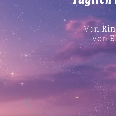
Täglich
Von
Kin
Von
E