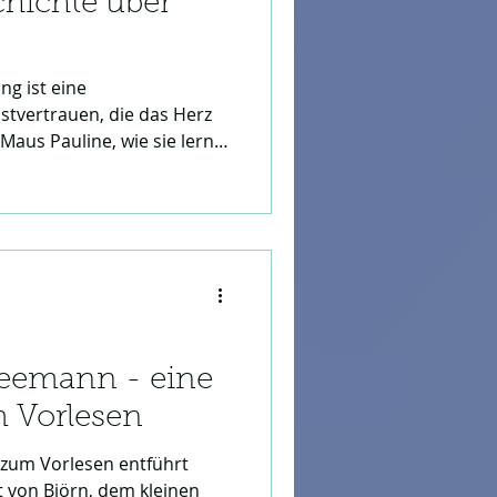
chichte über
ng ist eine
stvertrauen, die das Herz
 Maus Pauline, wie sie lernt,
und ihren Mut in einen
en. Eine wertvolle Lektion
 Glauben an sich selbst für
neemann - eine
 Vorlesen
 zum Vorlesen entführt
t von Björn, dem kleinen