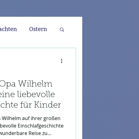
achten
Ostern
Ritter
Dino
a
Pferde
Opa Wilhelm
eine liebevolle
chte für Kinder
 Wilhelm auf ihrer großen
ebevolle Einschlafgeschichte
 wunderbare Reise zu