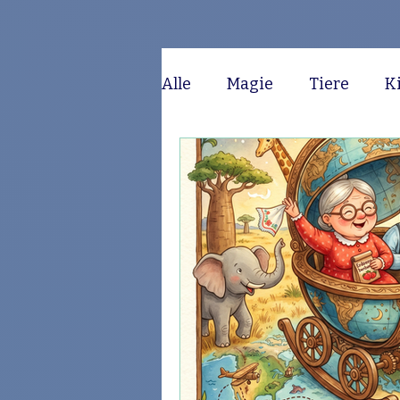
Alle
Magie
Tiere
K
Lustig
Monsterchen
Fantasie
Familie
A
Hunde
Drache
Wel