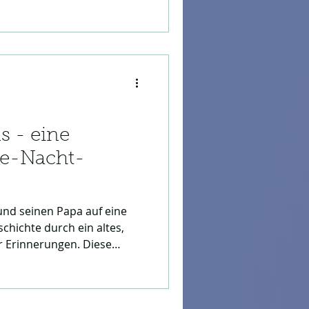
urus. Perfekt für eine
ht-Zeit voller schöner
n.
s - eine
te-Nacht-
und seinen Papa auf eine
hichte durch ein altes,
r Erinnerungen. Diese
Kindheitsträume und zeigt,
en Räumen steckt. Eine
, die zeigt, dass jedes