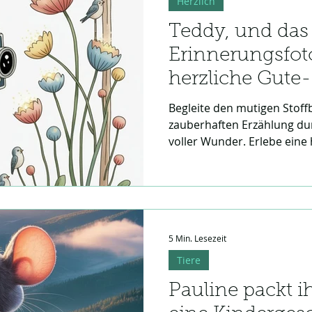
Herzlich
Teddy, und das
Erinnerungsfot
herzliche Gute
Geschichte
Begleite den mutigen Stoff
zauberhaften Erzählung du
voller Wunder. Erlebe eine
Geschichte, in der eine le
bunten Glanz taucht. Diese 
Freundschaft und Fantasie h
und behütet einzuschlafen.
5 Min. Lesezeit
Tiere
Pauline packt i