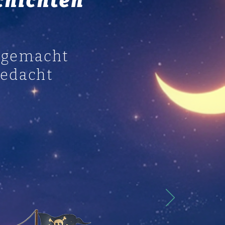
chichten
r gemacht
gedacht