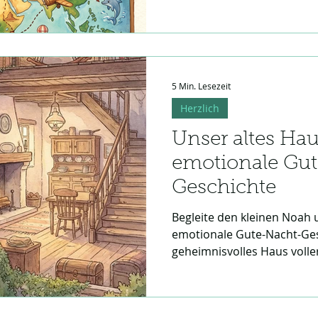
Elefanten, Pandas und Käng
ruhige, geborgene Gute-Nac
Träume im eigenen Bettche
5 Min. Lesezeit
Herzlich
Unser altes Hau
emotionale Gu
Geschichte
Begleite den kleinen Noah 
emotionale Gute-Nacht-Gesc
geheimnisvolles Haus volle
herzliche Erzählung weckt 
wie viel Liebe in vergessen
berührende Reise für Kinder