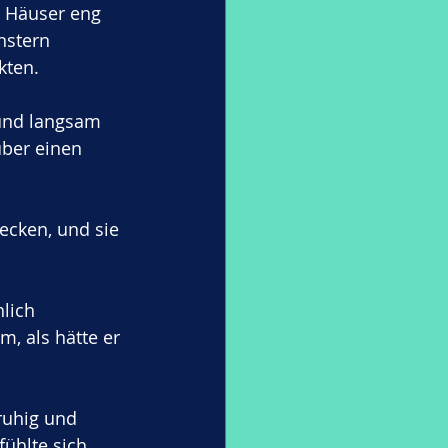
e Häuser eng 
nstern 
kten. 
 und langsam 
über einen 
cken, und sie 
lich 
, als hätte er 
ruhig und 
fühlte sich 