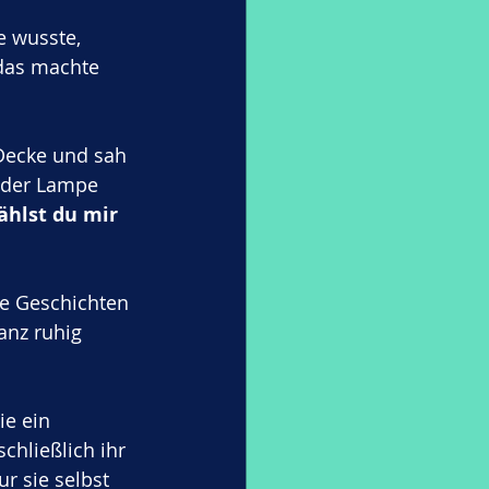
e wusste, 
das machte 
Decke und sah 
 der Lampe 
ählst du mir 
ne Geschichten 
nz ruhig 
ie ein 
chließlich ihr 
r sie selbst 