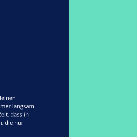
leinen 
mmer langsam 
eit, dass in 
 die nur 