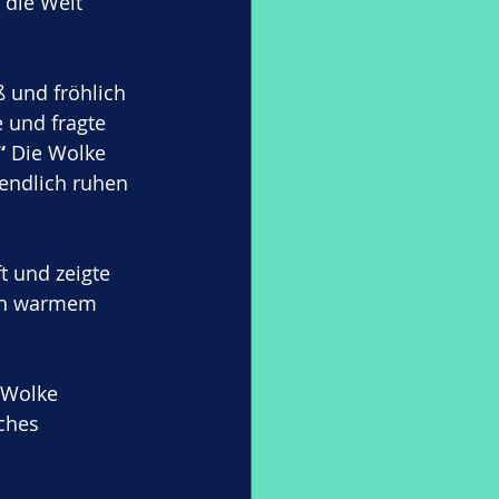
 die Welt 
 und fröhlich 
e und fragte 
“
 Die Wolke 
 endlich ruhen 
t und zeigte 
von warmem 
 Wolke 
ches 