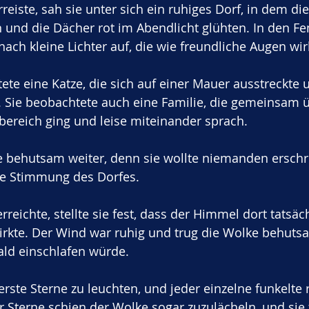
reiste, sah sie unter sich ein ruhiges Dorf, in dem di
und die Dächer rot im Abendlicht glühten. In den Fe
ach kleine Lichter auf, die wie freundliche Augen wir
te eine Katze, die sich auf einer Mauer ausstreckte
. Sie beobachtete auch eine Familie, die gemeinsam 
ereich ging und leise miteinander sprach. 
 behutsam weiter, denn sie wollte niemanden erschre
che Stimmung des Dorfes.
rreichte, stellte sie fest, dass der Himmel dort tatsäch
kte. Der Wind war ruhig und trug die Wolke behutsam
ald einschlafen würde. 
rste Sterne zu leuchten, und jeder einzelne funkelte 
er Sterne schien der Wolke sogar zuzulächeln, und sie 