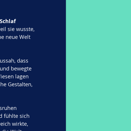
Schlaf 
eil sie wusste, 
ne neue Welt 
ussah, dass 
 und bewegte 
iesen lagen 
he Gestalten, 
usruhen 
 fühlte sich 
ich wirkte, 