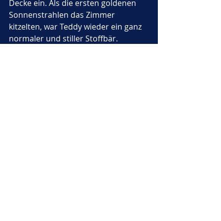
Decke ein. Als die ersten goldenen 
Sonnenstrahlen das Zimmer 
kitzelten, war Teddy wieder ein ganz 
normaler und stiller Stoffbär. 
Doch wer ganz genau hinsah, konnte 
ein winziges, goldenes Foto unter 
seinem rechten Arm entdecken. 
"Schlaf gut mein kleiner Bär und 
träume von unseren nächsten 
Abenteuern"
, schien das magische 
Foto leise zu flüstern. Teddy lächelte 
in seinem tiefen Schlaf, während der 
gewöhnliche Alltag im Kinderzimmer 
langsam wieder einkehrte. 
Er wusste nun ganz genau, dass die 
Magie der Erinnerung für immer in 
seinem Herzen bleiben würde. Das 