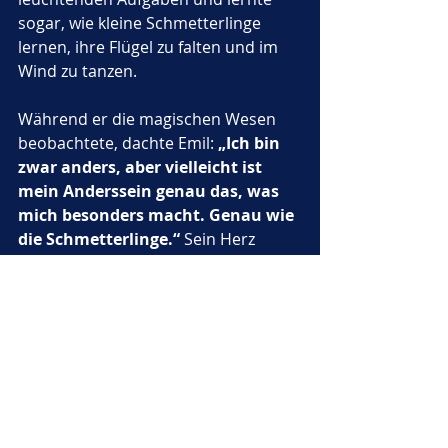
sogar, wie kleine Schmetterlinge 
lernen, ihre Flügel zu falten und im 
Wind zu tanzen.
Während er die magischen Wesen 
beobachtete, dachte Emil: 
„Ich bin 
zwar anders, aber vielleicht ist 
mein Anderssein genau das, was 
mich besonders macht. Genau wie 
die Schmetterlinge.“
 Sein Herz 
fühlte sich leicht an, und ein 
glückliches Lächeln breitete sich auf 
seinem Gesicht aus.
Als die Nacht tiefer wurde und die 
Sterne funkelten, legte sich Emil auf 
eine weiche Blumenwiese. Die 
Schmetterlinge setzten sich um ihn, 