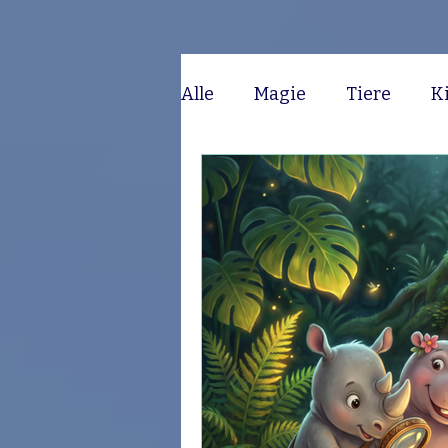
Alle
Magie
Tiere
K
Lustig
Monsterchen
Fantasie
Familie
A
Hunde
Drache
Wel