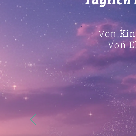
Täglich
Von
Kin
Von
E