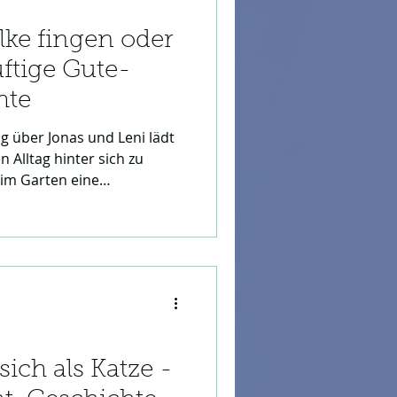
lke fingen oder
uftige Gute-
hte
g über Jonas und Leni lädt
n Alltag hinter sich zu
 im Garten eine
beginnt ein sanftes
 der Welt. Es ist "eine
hte", die Geborgenheit
lügelt. Ein ideales Erlebnis
den Wolken fliegen möchten.
 sich als Katze -