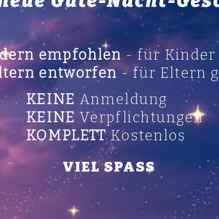
 neue Gute-Nacht-Ges
dern empfohlen
- für Kinde
ltern entworfen
- für Eltern 
KEINE
Anmeldung
KEINE
Verpflichtungen
KOMPLETT
Kostenlos
VIEL SPASS