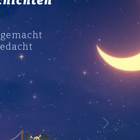
chichten
r gemacht
gedacht