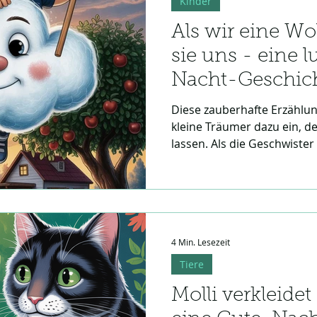
Kinder
Als wir eine Wo
sie uns - eine l
Nacht-Geschic
Diese zauberhafte Erzählun
kleine Träumer dazu ein, de
lassen. Als die Geschwister
schwebende Wolke fangen, 
Abenteuer über den Dächern
luftige Gute-Nacht-Geschic
schenkt und die Fantasie bef
für Kinder, die gerne mit 
4 Min. Lesezeit
Tiere
Molli verkleidet