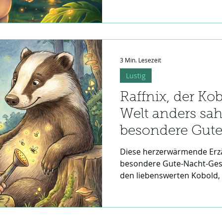
spurlos verschwindet, begi
für Spürnasen voller Witz. 
Theorien und viel detektiv
beiden Freunde den süßen 
herzerwärmende Gute-Nach
3 Min. Lesezeit
Freundschaft, die perfekt 
anschließenden Träumen ei
Lustig
Raffnix, der Kob
Welt anders sah
besondere Gut
Geschichte
Diese herzerwärmende Erzäh
besondere Gute-Nacht-Gesch
den liebenswerten Kobold, 
viel Herz in ein Abenteuer 
Sicht auf die Welt motivie
vor dem Einschlafen. Ein ec