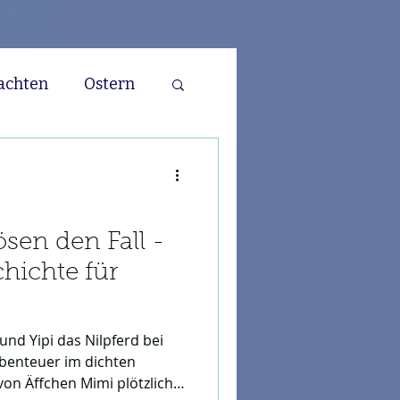
achten
Ostern
Ritter
Dino
a
Pferde
ösen den Fall -
hichte für
nd Yipi das Nilpferd bei
Abenteuer im dichten
von Äffchen Mimi plötzlich