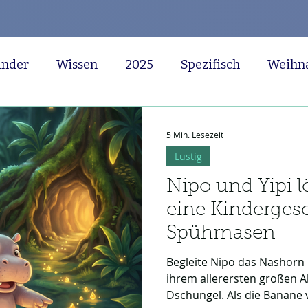
inder
Wissen
2025
Spezifisch
Weihn
Märchen
Herzlich
Superheld
Piraten
5 Min. Lesezeit
Lustig
benteuer
Fahrzeuge
Meerjungfrau
Ninj
Nipo und Yipi l
eine Kindergesc
tall
Riese
Halloween
Sterne
Ozean
Spührnasen
Begleite Nipo das Nashorn u
ihrem allerersten großen 
Dschungel. Als die Banane 