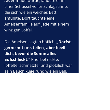
Als er müde wurde, landete er in 
einer Schüssel voller Schlagsahne, 
die sich wie ein weiches Bett 
anfühlte. Dort tauchte eine 
Ameisenfamilie auf, jede mit einem 
winzigen Löffel. 
Die Ameisen sagten höflich: 
„Darfst 
gerne mit uns teilen, aber beeil 
dich, bevor die Sonne alles 
aufschleckt.“
 Knorbel nickte, 
löffelte, schmatzte, und plötzlich war 
sein Bauch kugelrund wie ein Ball.
Dann vibrierte der ganze Traum. Die 
Buttersonne drehte sich schneller, 
die Gänse flatterten durcheinander, 
und der Blaubeersee plätscherte wie 
ein Wasserfall. Knorbel rieb sich die 