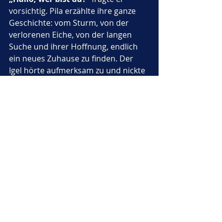
vorsichtig. Pila erzählte ihre ganze 
Geschichte: vom Sturm, von der 
verlorenen Eiche, von der langen 
Suche und ihrer Hoffnung, endlich 
ein neues Zuhause zu finden. Der 
Igel hörte aufmerksam zu und nickte 
dann freundlich. 
„Du darfst gerne hierbleiben, 
kleine Eule. Ich teile mein Zuhause 
mit dir, denn gemeinsam ist es 
schöner als allein.“
Pila war überwältigt vor Freude. Sie 
hatte nicht nur einen sicheren Platz 
gefunden, sondern auch einen 
neuen Freund. Von diesem Tag an 
lebte sie mit dem Igel zusammen in 