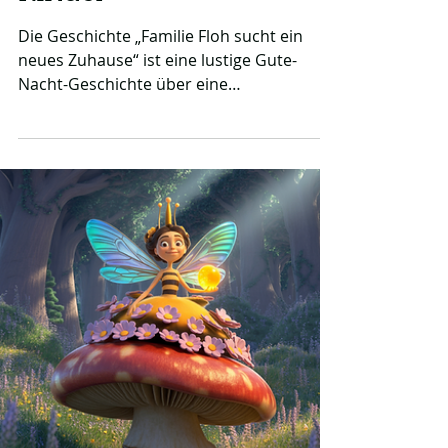
Tiere
Familie Floh sucht ein
Zuhause - eine Gute-
Nacht-Geschichte für
Kinder
Die Geschichte „Familie Floh sucht ein
neues Zuhause“ ist eine lustige Gute-
Nacht-Geschichte über eine
abenteuerlustige Flohfamilie, die auf der
Suche nach einem kuscheligen Heim viele
Tiere trifft. Mit Humor, Chaos und Herz
erzählt, erleben Kinder eine fröhliche
Reise voller witziger Begegnungen und
finden am Ende Geborgenheit im Fell
eines freundlichen Hundes.