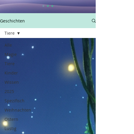
Geschichten
Tiere
Alle
Magie
Tiere
Kinder
Wissen
2025
Spezifisch
Weihnachten
Ostern
Lustig