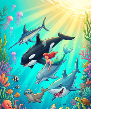
eine Geschichte mit
Tieren für Kinder
In dieser spannenden Geschichte mit
Tieren, begleitet der Leser Königin Aurelia
und ihr Bienenvolk an einem strahlenden
Frühlingstag. Zwischen blühenden
Wiesen, fleißigem Sammeln und einem
mutigen Kampf gegen einen Wespenkönig
lernen Kinder auf unterhaltsame Weise
Wissenswertes über das Leben der Bienen
und die Bedeutung von Zusammenhalt.