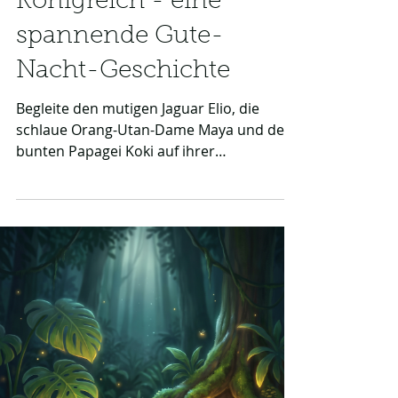
Königreich - eine
spannende Gute-
Nacht-Geschichte
Begleite den mutigen Jaguar Elio, die
schlaue Orang-Utan-Dame Maya und den
bunten Papagei Koki auf ihrer
aufregenden Reise durch den
geheimnisvollen Urwald. Diese spannende
Gute-Nacht-Geschichte entführt Kinder in
ein magisches, verlorenes Königreich
voller leuchtender Pflanzen und
glitzernder Geheimnisse. Ein liebevolles
und fesselndes Leseabenteuer, das kleine
Entdecker sanft in das Land der Träume
begleitet.