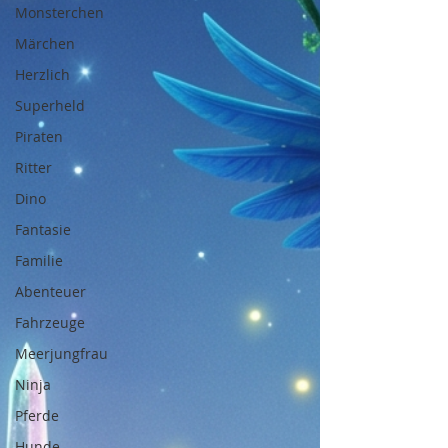
Monsterchen
Märchen
Herzlich
Superheld
Piraten
Ritter
Dino
Fantasie
Familie
Abenteuer
Fahrzeuge
Meerjungfrau
Ninja
Pferde
Hunde