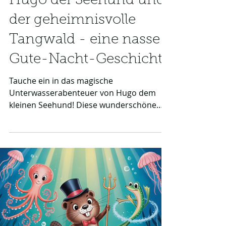
4 Min. Lesezeit
Tiere
Hugo der Seehund und
der geheimnisvolle
Tangwald - eine nasse
Gute-Nacht-Geschichte
Tauche ein in das magische
Unterwasserabenteuer von Hugo dem
kleinen Seehund! Diese wunderschöne
Erzählung führt Kinder durch einen
leuchtenden Zauberwald im Meer und ist
somit eine nasse Gute-Nacht-Geschichte,
die perfekt zum Träumen einlädt. Ein
Abenteuer voller Hilfsbereitschaft, das