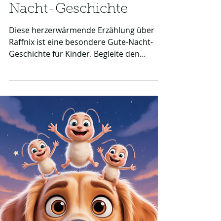
Lustig
Raffnix, der Kobold, der
die Welt anders sah -
eine besondere Gute-
Nacht-Geschichte
Diese herzerwärmende Erzählung über
Raffnix ist eine besondere Gute-Nacht-
Geschichte für Kinder. Begleite den
liebenswerten Kobold, der jedes
Missgeschick mit viel Herz in ein
Abenteuer verwandelt. Seine positive
Sicht auf die Welt motiviert und schenkt
Geborgenheit vor dem Einschlafen. Ein
echtes Leseerlebnis für die Kleinsten.