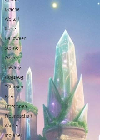
Drache
Weltall
Riese
Halloween
Sterne
Ozean
Cowboy
Flugzeug
Träumen
Feen
Emotionen
Freundschaft
Winter
Indianer