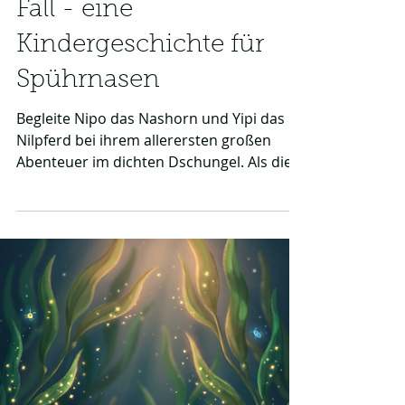
Nipo und Yipi lösen den
Fall - eine
Kindergeschichte für
Spührnasen
Begleite Nipo das Nashorn und Yipi das
Nilpferd bei ihrem allerersten großen
Abenteuer im dichten Dschungel. Als die
Banane von Äffchen Mimi plötzlich spurlos
verschwindet, beginnt eine
Kindergeschichte für Spürnasen voller
Witz. Mit unglaublich lustigen Theorien
und viel detektivischem Gespür jagen die
beiden Freunde den süßen Hinweisen
hinterher. Eine herzerwärmende Gute-
Nacht-Geschichte über Freundschaft, die