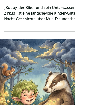
Biber Bobby und sein
Unterwasser-Zirkus -
Kinder-Gute-Nacht-
Geschichte
„Bobby, der Biber und sein Unterwasser-
Zirkus“ ist eine fantasievolle Kinder-Gute-
Nacht-Geschichte über Mut, Freundschaft
und große Träume. Begleite Bobby und
seine tierischen Freunde bei einem
zauberhaften Zirkus-Abenteuer tief unter
der Wasseroberfläche.