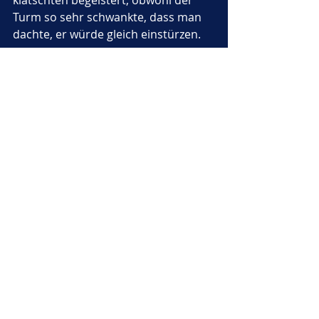
klatschten begeistert, obwohl der 
Turm so sehr schwankte, dass man 
dachte, er würde gleich einstürzen.
Als die Nacht hereinbrach, leuchtete 
der Mond hell über dem Turm. Die 
Teekanne funkelte, die 
Konservendosen sangen im Wind, 
und der Regenschirm klappte 
rhythmisch auf und zu, als wollte er 
dazu tanzen. 
Der Turm schwankte wie ein Schiff 
auf dem Meer, aber er fiel nicht um. 
Karl setzte sich mit seinen Freunden 
auf die Wiese, schaute nach oben 
und flüsterte: 
„Wir haben etwas 
Einzigartiges geschaffen. Schief, 
bunt, verrückt – und 