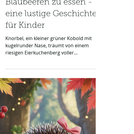
Knorbel träumt davon
Eierkuchen mit
Blaubeeren zu essen -
eine lustige Geschichte
für Kinder
Knorbel, ein kleiner grüner Kobold mit
kugelrunder Nase, träumt von einem
riesigen Eierkuchenberg voller
Blaubeeren. In seinem Traum begegnet er
einer höflichen Gans, singenden Fröschen
und fliegt sogar mit blauen Flügeln durch
eine zuckersüße Fantasiewelt. Diese
lustige Geschichte für Kinder steckt voller
verrückter Bilder, fröhlicher Abenteuer