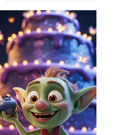
Pferden, Elfen und Waldzauber: Ein
fliegendes Pferd entdeckt in einer
magischen Nacht die geheimen Kräfte des
Waldes, begegnet sprechenden Tieren
und rettet mit Mut und Herz den Zauber
des Waldes. Ein fantasievolles Gute-Nacht-
Abenteuer voller Freundschaft,
Geheimnisse und magischer Momente.