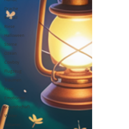
Drache
Weltall
Riese
Halloween
Sterne
Ozean
Cowboy
Flugzeug
Träumen
Feen
Emotionen
Freundschaft
Winter
Indianer