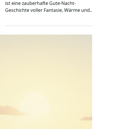
Die Kastanienmännchen vom Haardwald
ist eine zauberhafte Gute-Nacht-
Geschichte voller Fantasie, Wärme und
Abenteuer. Inmitten eines alten Waldes
kümmern sich kleine Wesen aus
Kastanien und Stöckchen liebevoll um
Natur und Tiere. Jedes Männchen hat eine
wichtige Aufgabe – vom Bemalen der
Blätter bis zum Hüten der Sterne – und
gemeinsam zeigen sie, wie wertvoll
Zusammenhalt und Freundschaft sind.