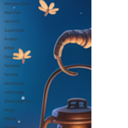
Monsterchen
Märchen
Herzlich
Superheld
Piraten
Ritter
Dino
Fantasie
Familie
Abenteuer
Fahrzeuge
Meerjungfrau
Ninja
Pferde
Hunde