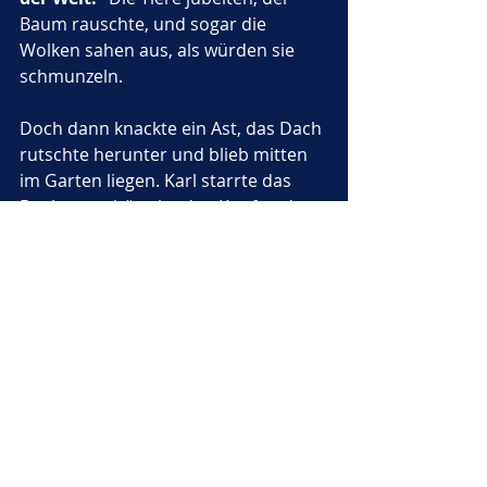
Baum rauschte, und sogar die 
Wolken sahen aus, als würden sie 
schmunzeln.
Doch dann knackte ein Ast, das Dach 
rutschte herunter und blieb mitten 
im Garten liegen. Karl starrte das 
Dach an, schüttelte den Kopf und 
rief lachend: 
„Na schön, dann wird 
es eben ein Cabrio-Baumhaus!“
Die Tiere lachten so sehr, dass sie 
sich kugelten. Der Frosch quakte, bis 
er heiser war, und der Hase fiel vor 
Lachen beinahe in die Möhre hinein. 
Karl setzte sich mitten in sein 
Baumhaus, auch ohne Dach, schaute 