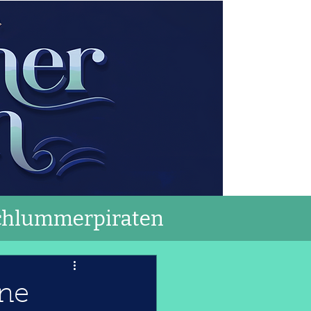
chlummerpiraten
ine