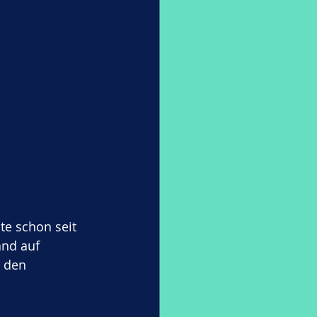
e schon seit 
and auf 
 den 