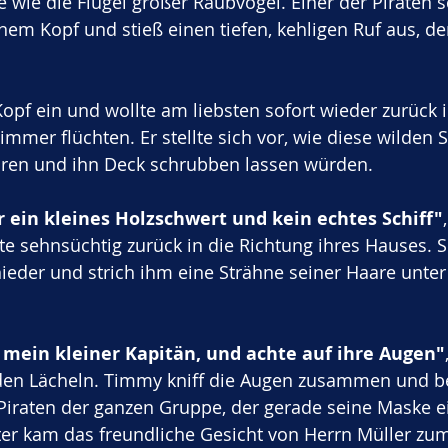
te wie die Flügel großer Raubvögel. Einer der Piraten 
nem Kopf und stieß einen tiefen, kehligen Ruf aus, de
pf ein und wollte am liebsten sofort wieder zurück i
immer flüchten. Er stellte sich vor, wie diese wilden 
ühren und ihn Deck schrubben lassen würden. 
r ein kleines Holzschwert und kein echtes Schiff"
te sehnsüchtig zurück in die Richtung ihres Hauses.
nieder und strich ihm eine Strähne seiner Haare unte
 mein kleiner Kapitän, und achte auf ihre Augen"
en Lächeln. Timmy kniff die Augen zusammen und b
Piraten der ganzen Gruppe, der gerade seine Maske e
er kam das freundliche Gesicht von Herrn Müller zum