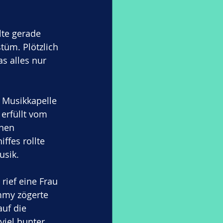
lte gerade 
üm. Plötzlich 
s alles nur 
 Musikkapelle 
erfüllt vom 
nen 
fes rollte 
usik. 
, rief eine Frau 
mmy zögerte 
uf die 
viel bunter 