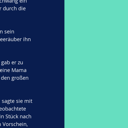
schwang ein 
r durch die 
n sein 
Seeräuber ihn 
, gab er zu 
 Seine Mama 
r den großen 
, sagte sie mit 
eobachtete 
in Stück nach 
 Vorschein, 