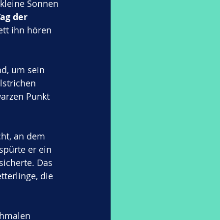
 kleine Sonnen 
ag der 
ett ihn hören 
nd, um sein 
lstrichen 
warzen Punkt 
cht, an dem 
pürte er ein 
icherte. Das 
terlinge, die 
chmalen 