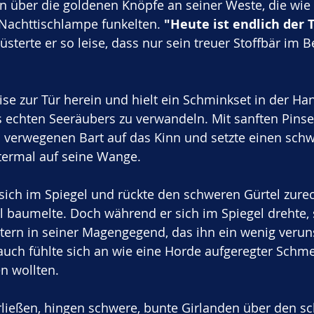
en über die goldenen Knöpfe an seiner Weste, die wie
 Nachttischlampe funkelten. 
"Heute ist endlich der T
flüsterte er so leise, dass nur sein treuer Stoffbär im B
e zur Tür herein und hielt ein Schminkset in der Ha
s echten Seeräubers zu verwandeln. Mit sanften Pinse
n verwegenen Bart auf das Kinn und setzte einen sch
termal auf seine Wange. 
sich im Spiegel und rückte den schweren Gürtel zure
l baumelte. Doch während er sich im Spiegel drehte, s
ern in seiner Magengegend, das ihn ein wenig veruns
auch fühlte sich an wie eine Horde aufgeregter Schmet
n wollten.
rließen, hingen schwere, bunte Girlanden über den s