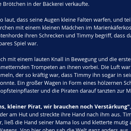
 Brötchen in der Bäckerei verkaufte. 
o laut, dass seine Augen kleine Falten warfen, und tei
chen mit einem kleinen Mädchen im Marienkäferkost
ratenhorde ihren Schrecken und Timmy begriff, dass da
ares Spiel war.
ch mit einem lauten Knall in Bewegung und die erste
metternden Trompeten an ihnen vorbei. Die Luft war 
eln, der so kräftig war, dass Timmy ihn sogar in sei
nnte. Ein großer Wagen in Form eines hölzernen Schif
pfsteinpflaster und die Piraten darauf tanzten zur M
, kleiner Pirat, wir brauchen noch Verstärkung"
eder am Hut und streckte ihre Hand nach ihm aus. Ti
 ließ die Hand seiner Mama los und kletterte mutig a
Wagens. Von hier oben sah die Welt ganz anders aus, 