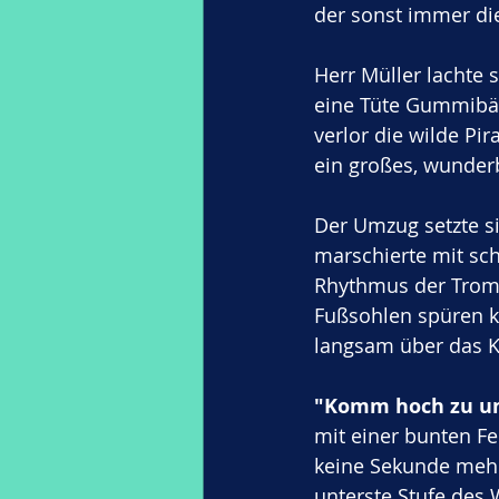
der sonst immer die
Herr Müller lachte s
eine Tüte Gummibär
verlor die wilde Pi
ein großes, wunderb
Der Umzug setzte si
marschierte mit sch
Rhythmus der Tromm
Fußsohlen spüren ko
langsam über das Ko
"Komm hoch zu uns
mit einer bunten F
keine Sekunde mehr,
unterste Stufe des 