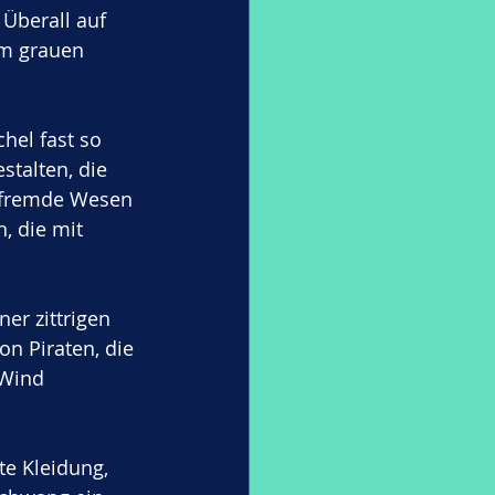
Überall auf 
im grauen 
hel fast so 
talten, die 
e fremde Wesen 
, die mit 
ner zittrigen 
n Piraten, die 
 Wind 
e Kleidung, 