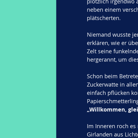
plötzlich irgendwo 
neben einem versch
plätscherten. 
Niemand wusste jem
erklären, wie er üb
Zelt seine funkeln
hergerannt, um die
Schon beim Betrete
Zuckerwatte in alle
einfach pflücken ko
Papierschmetterlinge
„Willkommen, gleic
Im Inneren roch es 
Girlanden aus Licht