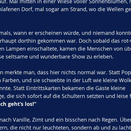
auf. Mal mitten in einer Wiese voller Sonnenblumen, m
lafenen Dorf, mal sogar am Strand, wo die Wellen ge
als, wann er erscheinen würde, und niemand konnte
erhaupt dorthin gekommen war. Doch sobald das rot-w
den Lampen einschaltete, kamen die Menschen von übe
se seltsame und wunderbare Show zu erleben.
n merkte man, dass hier nichts normal war. Statt Pop
n Farben, und sie schwebte in der Luft wie kleine Wol
nnte. Statt Eintrittskarten bekamen die Gäste kleine 
, die sich sofort auf die Schultern setzten und leise f
h geht’s los!“
nach Vanille, Zimt und ein bisschen nach Regen. Über
ern, die nicht nur leuchteten, sondern ab und zu lach