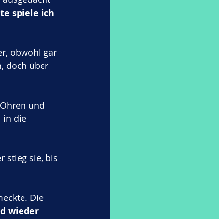
e spiele ich 
er, obwohl gar 
, doch über 
 Ohren und 
in die 
stieg sie, bis 
eckte. Die 
d wieder 