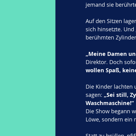
jemand sie berührte
Auf den Sitzen lage
sich hinsetzte. Und
berühmten Zylinder,
„Meine Damen und
Direktor. Doch sofo
wollen Spaß, kein
Die Kinder lachten 
sagen: 
„Sei still, 
Waschmaschine!“
Die Show begann wi
Löwe, sondern ein 
Statt zu brüllen, pf