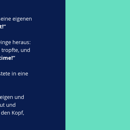
seine eigenen 
t!“
Dinge heraus: 
tropfte, und 
time!“
tete in eine 
eigen und 
aut und 
 den Kopf, 