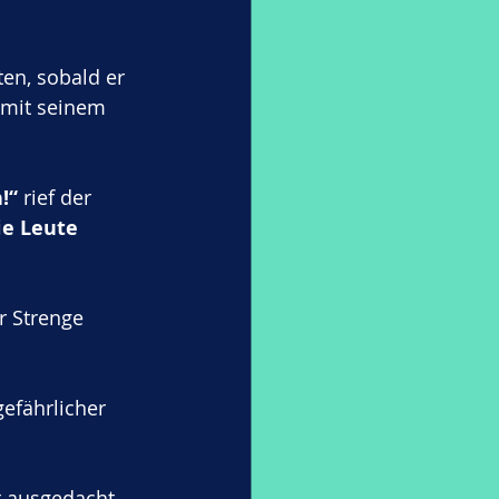
ten, sobald er 
 mit seinem 
!“
 rief der 
ie Leute 
r Strenge 
efährlicher 
st ausgedacht 