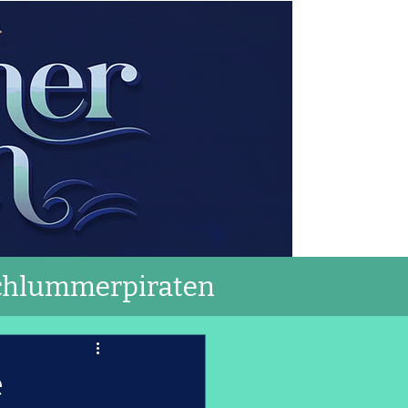
chlummerpiraten
e