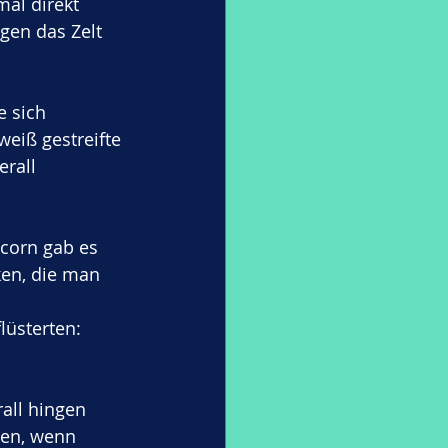
al direkt 
gen das Zelt 
 sich 
eiß gestreifte 
rall 
corn gab es 
ken, die man 
lüsterten: 
all hingen 
ten, wenn 