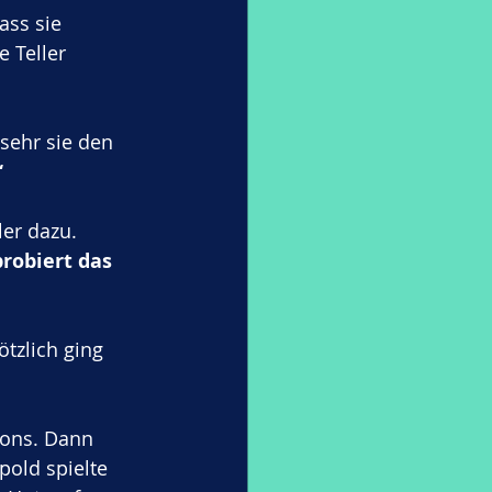
ass sie 
 Teller 
 sehr sie den 
“
er dazu. 
robiert das 
zlich ging 
ons. Dann 
pold spielte 