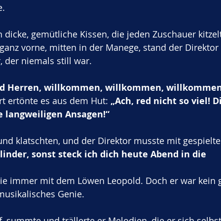
. 
n dicke, gemütliche Kissen, die jeden Zuschauer kitzel
 ganz vorne, mitten in der Manege, stand der Direktor
 der niemals still war.
 Herren, willkommen, willkommen, willkommen
rt ertönte es aus dem Hut: 
„Ach, red nicht so viel! D
e langweiligen Ansagen!“
und klatschten, und der Direktor musste mit gespielte
Zylinder, sonst steck ich dich heute Abend in die 
e immer mit dem Löwen Leopold. Doch er war kein g
musikalisches Genie. 
iff, summte und trällerte er Melodien, die er sich selb