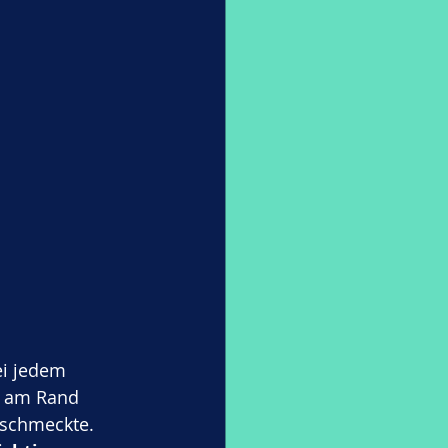
ei jedem 
e am Rand 
 schmeckte. 