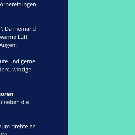
vorbereitungen 
“
. Da niemand 
 warme Luft 
 Augen.
ute und gerne 
ere, winzige 
 
hören 
ch neben die 
aum drehte er 
tte.