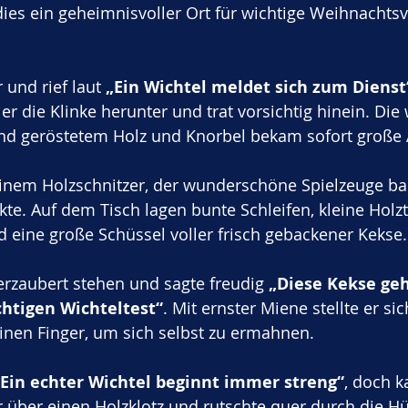
 dies ein geheimnisvoller Ort für wichtige Weihnachts
 und rief laut 
„Ein Wichtel meldet sich zum Dienst
er die Klinke herunter und trat vorsichtig hinein. Die
und geröstetem Holz und Knorbel bekam sofort große
einem Holzschnitzer, der wunderschöne Spielzeuge ba
te. Auf dem Tisch lagen bunte Schleifen, kleine Holzti
eine große Schüssel voller frisch gebackener Kekse.
erzaubert stehen und sagte freudig 
„Diese Kekse ge
htigen Wichteltest“
. Mit ernster Miene stellte er si
inen Finger, um sich selbst zu ermahnen. 
„Ein echter Wichtel beginnt immer streng“
, doch k
r über einen Holzklotz und rutschte quer durch die Hü