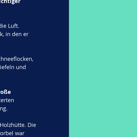
ichtiger 
e Luft. 
, in den er 
chneeflocken, 
iefeln und 
roße 
terten 
ng.
Holzhütte. Die 
orbel war 