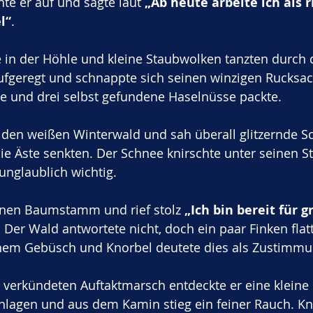
e er auf und sagte laut 
„Ab heute arbeite ich als r
l“
. 
 in der Höhle und kleine Staubwolken tanzten durch di
fgeregt und schnappte sich seinen winzigen Rucksack
ke und drei selbst gefundene Haselnüsse packte.
n den weißen Winterwald und sah überall glitzernde S
die Äste senkten. Der Schnee knirschte unter seinen St
unglaublich wichtig. 
 einen Baumstamm und rief stolz 
„Ich bin bereit für g
. Der Wald antwortete nicht, doch ein paar Finken flat
nem Gebüsch und Knorbel deutete dies als Zustimmu
verkündeten Auftaktmarsch entdeckte er eine kleine 
hlagen und aus dem Kamin stieg ein feiner Rauch. Kn