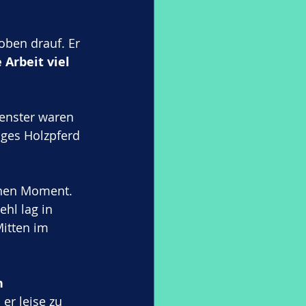
oben drauf. Er 
Arbeit viel 
Fenster waren 
iges Holzpferd 
einen Moment. 
hl lag in 
itten im 
n 
er leise zu 