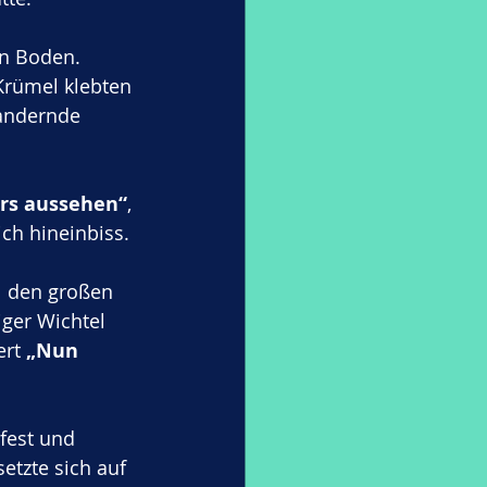
n Boden. 
Krümel klebten 
wandernde 
ers aussehen“
, 
ch hineinbiss.
l den großen 
iger Wichtel 
rt 
„Nun 
fest und 
etzte sich auf 