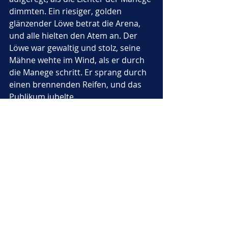
dimmten. Ein riesiger, golden 
glänzender Löwe betrat die Arena, 
und alle hielten den Atem an. Der 
Löwe war gewaltig und stolz, seine 
Mähne wehte im Wind, als er durch 
die Manege schritt. Er sprang durch 
einen brennenden Reifen, und das 
Publikum jubelte. 
„Der König der Tiere!“
 flüsterte 
Marie ehrfürchtig und hielt Teddy 
fest. Der Löwe zeigte seine scharfen 
Zähne, aber er war ruhig und 
majestätisch. 
„Keine Angst, Teddy, 
er ist ein Zirkus-Löwe!“
Am Ende des Programms gab es 
noch ein spektakuläres Feuerwerk, 