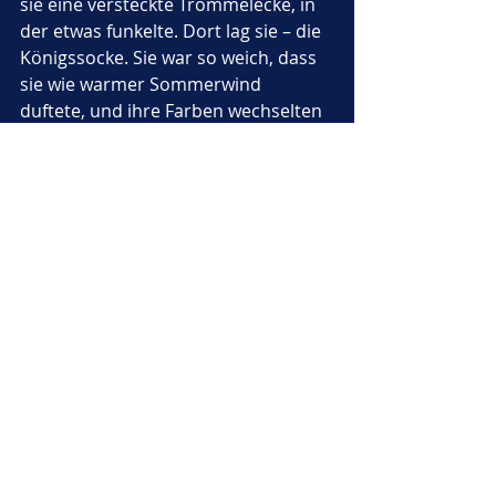
sie eine versteckte Trommelecke, in 
der etwas funkelte. Dort lag sie – die 
Königssocke. Sie war so weich, dass 
sie wie warmer Sommerwind 
duftete, und ihre Farben wechselten 
langsam wie ein Regenbogen nach 
einem Sommerregen. Plümmel 
nahm sie vorsichtig in seine Arme 
und flüsterte: 
„Endlich bist du 
gefunden.“
Zurück in der Waschmaschine 
begann Plümmel sofort mit den 
Vorbereitungen für das große 
Sockenfest. Überall hingen Girlanden 
aus Wäscheleinen, einsame Socken 
tanzten fröhlich im Kreis, und aus 
dem Weichspülfach floss süßer Duft 
wie aus einer Zuckerbäckerei. Lotta 