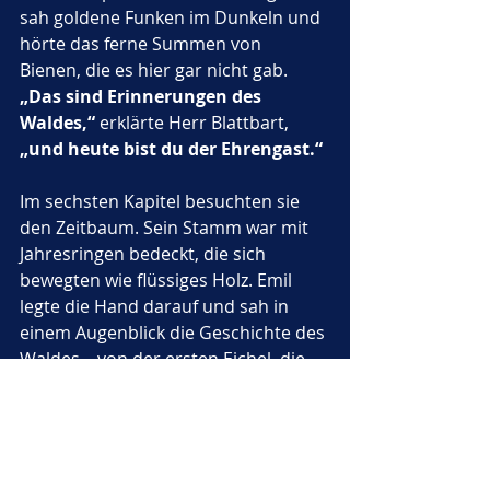
sah goldene Funken im Dunkeln und 
hörte das ferne Summen von 
Bienen, die es hier gar nicht gab. 
„Das sind Erinnerungen des 
Waldes,“
 erklärte Herr Blattbart, 
„und heute bist du der Ehrengast.“
Im sechsten Kapitel besuchten sie 
den Zeitbaum. Sein Stamm war mit 
Jahresringen bedeckt, die sich 
bewegten wie flüssiges Holz. Emil 
legte die Hand darauf und sah in 
einem Augenblick die Geschichte des 
Waldes – von der ersten Eichel, die 
keimte, bis zu den Tieren, die hier 
lebten. Der Zeitbaum sprach 
langsam, als müsse jedes Wort aus 
Jahrhunderten geholt werden: 
„Alles 