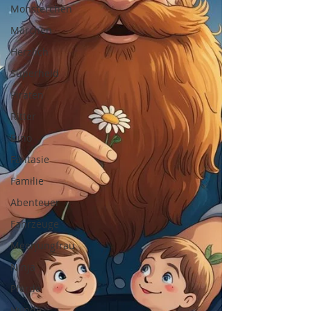
Monsterchen
Märchen
Herzlich
Superheld
Piraten
Ritter
Dino
Fantasie
Familie
Abenteuer
Fahrzeuge
Meerjungfrau
Ninja
Pferde
Hunde