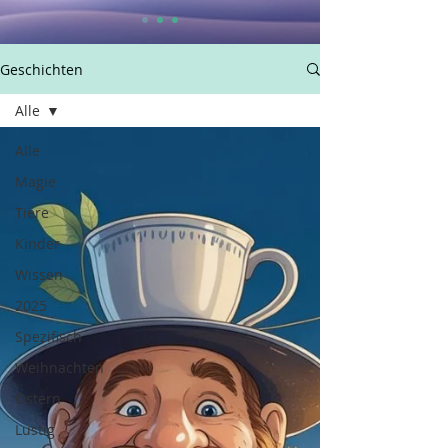
Geschichten
Alle
Alle
Magie
Tiere
Kinder
Wissen
2025
Spezifisch
Weihnachten
Ostern
Lustig