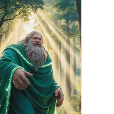
und den cleveren Fuchs auf einem
spannenden Abenteuer voller
geheimnisvoller Wälder, funkelnder
Lichtungen und gemeinsamer Abenteuer,
die Freundschaft, Fantasie und Freude
verbinden.