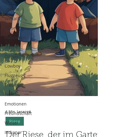
Drache
Weltall
Riese
Halloween
Sterne
Ozean
Cowboy
Flugzeug
Träumen
Feen
Emotionen
Freundschaft
6 Min. Lesezeit
Winter
Riese
Indianer