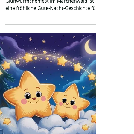
Nacht-Geschichte
Diese zauberhafte Erzählung über das
Glühwürmchenfest im Märchenwald ist
eine fröhliche Gute-Nacht-Geschichte für
Kinder. Gemeinsam mit Glimmi, Luma und
ihren Freunden erleben die kleinen Leser
ein funkelndes Abenteuer voller
Herzlichkeit und Licht. Die Geschichte
fördert die Freundschaft und sorgt für
eine sanfte Entspannung vor dem
Einschlafen.