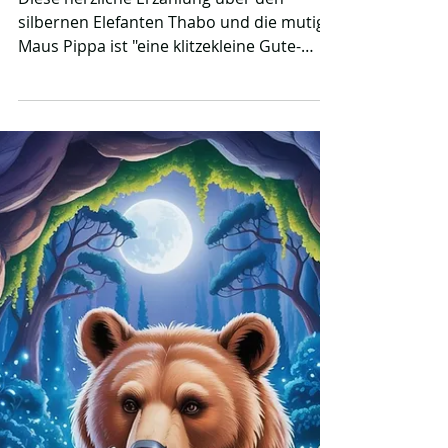
musste - eine
klitzekleine Gute-
Nacht-Geschichte
Diese herzliche Erzählung über den
silbernen Elefanten Thabo und die mutige
Maus Pippa ist "eine klitzekleine Gute-
Nacht-Geschichte", die beweist, dass
wahre Stärke im Herzen liegt. Erleben Sie
ein fantastisches Abenteuer voller
Hilfsbereitschaft und tiefer Freundschaft
im flüsternden Dschungel. Ein fesselndes
Leseerlebnis für Kinder, das sanft in den
Schlaf begleitet.