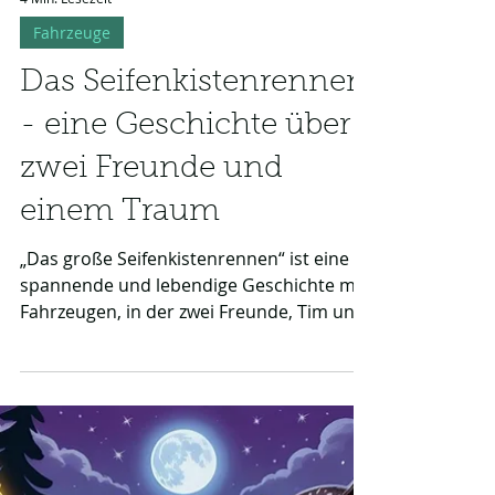
4 Min. Lesezeit
Fahrzeuge
Das Seifenkistenrennen
- eine Geschichte über
zwei Freunde und
einem Traum
„Das große Seifenkistenrennen“ ist eine
spannende und lebendige Geschichte mit
Fahrzeugen, in der zwei Freunde, Tim und
Max, sich der Herausforderung eines
aufregenden Seifenkistenrennens stellen.
Mit ihren selbstgebauten, bunten
Seifenkisten rasen sie den steilen Hügel