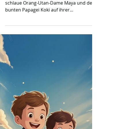
Begleite den mutigen Jaguar Elio, die
schlaue Orang-Utan-Dame Maya und den
bunten Papagei Koki auf ihrer
aufregenden Reise durch den
geheimnisvollen Urwald. Diese spannende
Gute-Nacht-Geschichte entführt Kinder in
ein magisches, verlorenes Königreich
voller leuchtender Pflanzen und
glitzernder Geheimnisse. Ein liebevolles
und fesselndes Leseabenteuer, das kleine
Entdecker sanft in das Land der Träume
begleitet.