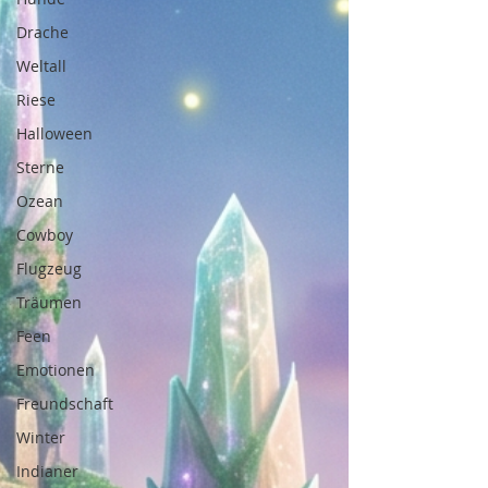
Drache
Weltall
Riese
Halloween
Sterne
Ozean
Cowboy
Flugzeug
Träumen
Feen
Emotionen
Freundschaft
Winter
Indianer