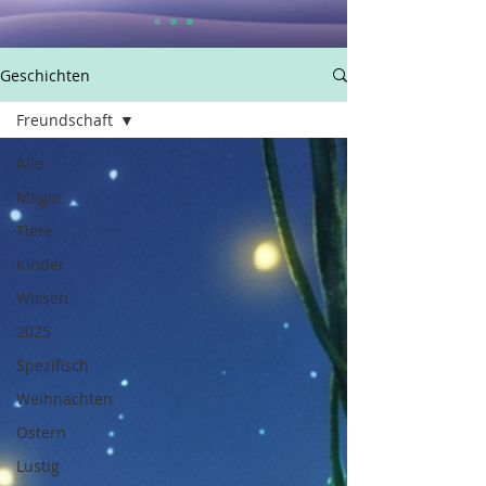
Geschichten
Freundschaft
Alle
Magie
Tiere
Kinder
Wissen
2025
Spezifisch
Weihnachten
Ostern
Lustig