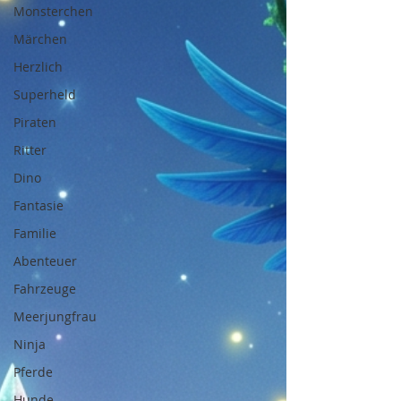
Monsterchen
Märchen
Herzlich
Superheld
Piraten
Ritter
Dino
Fantasie
Familie
Abenteuer
Fahrzeuge
Meerjungfrau
Ninja
Pferde
Hunde