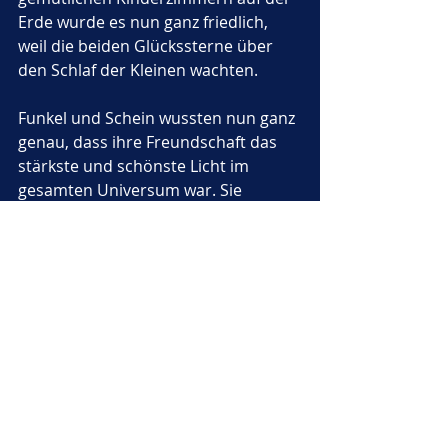
Erde wurde es nun ganz friedlich, 
weil die beiden Glückssterne über 
den Schlaf der Kleinen wachten. 
Funkel und Schein wussten nun ganz 
genau, dass ihre Freundschaft das 
stärkste und schönste Licht im 
gesamten Universum war. Sie 
versprachen sich feierlich, auch in 
jeder nächsten Nacht wieder 
gemeinsam am weiten Himmel zu 
stehen. 
"Gute Nacht, kleiner Funkel"
, 
sagte Schein ganz leise, während er 
selbst langsam in einen tiefen und 
glitzernden Schlummer versank.