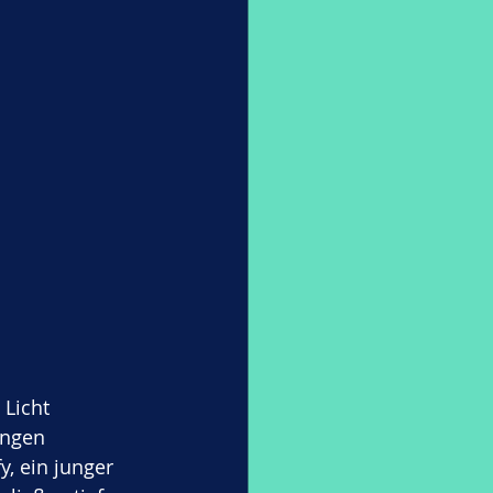
Licht 
ängen 
, ein junger 