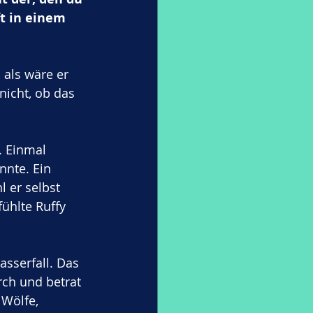
t in einem 
 als wäre er 
nicht, ob das 
. Einmal 
nnte. Ein 
 er selbst 
ühlte Ruffy 
sserfall. Das 
rch und betrat 
Wölfe, 