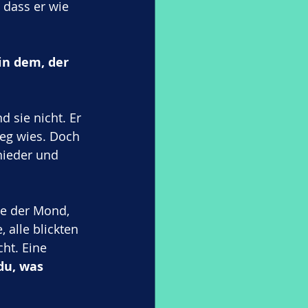
 dass er wie 
in dem, der 
d sie nicht. Er 
eg wies. Doch 
 nieder und 
te der Mond, 
 alle blickten 
ht. Eine 
du, was 