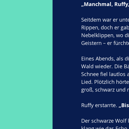
„Manchmal, Ruffy, 
Seitdem war er unte
Rippen, doch er gab 
Nebelklippen, wo di
Geistern – er fürch
Eines Abends, als d
Wald wieder. Die B
Schnee fiel lautlos 
Lied. Plötzlich hör
groß, schwarz und 
Ruffy erstarrte. 
„Bis
Der schwarze Wolf l
klang wie das Echo