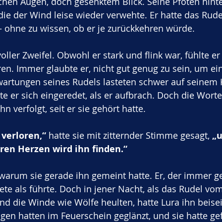
hen Augen, doch gesenktem Blick. Seine Pfoten hinter
ie der Wind leise wieder verwehte. Er hatte das Rudel
 ohne zu wissen, ob er je zurückkehren würde.
oller Zweifel. Obwohl er stark und flink war, fühlte er 
en. Immer glaubte er, nicht gut genug zu sein, um ei
wartungen seines Rudels lasteten schwer auf seinem 
tte er sich eingeredet, als er aufbrach. Doch die Worte
n verfolgt, seit er sie gehört hatte. 
 verloren,“
 hatte sie mit zitternder Stimme gesagt, 
„u
en Herzen wird ihn finden.“
 warum sie gerade ihn gemeint hatte. Er, der immer ge
ete als führte. Doch in jener Nacht, als das Rudel vo
d die Winde wie Wölfe heulten, hatte Lura ihn beisei
n hatten im Feuerschein geglänzt, und sie hatte gefl