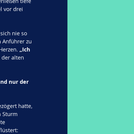
ließen tiefe 
 vor drei 
sich nie so 
n Anführer zu 
Herzen. 
„Ich 
 der alten 
nd nur der 
zögert hatte, 
m Sturm 
te 
üstert: 