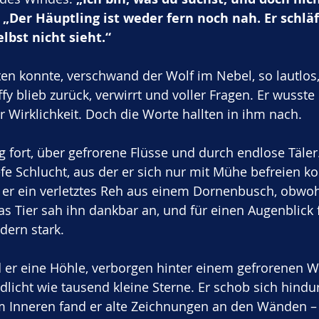
 
„Der Häuptling ist weder fern noch nah. Er schläf
lbst nicht sieht.“
en konnte, verschwand der Wolf im Nebel, so lautlos,
y blieb zurück, verwirrt und voller Fragen. Er wusste 
r Wirklichkeit. Doch die Worte hallten in ihm nach.
g fort, über gefrorene Flüsse und durch endlose Täler
iefe Schlucht, aus der er sich nur mit Mühe befreien ko
 er ein verletztes Reh aus einem Dornenbusch, obwohl
as Tier sah ihn dankbar an, und für einen Augenblick f
ndern stark.
 er eine Höhle, verborgen hinter einem gefrorenen Wa
ndlicht wie tausend kleine Sterne. Er schob sich hindu
Im Inneren fand er alte Zeichnungen an den Wänden – 