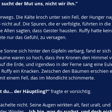
sucht der Mut uns, nicht wir ihn.“
rwegs. Die Kälte kroch unter sein Fell, der Hunger na
nicht auf. Die Spuren, die er verfolgte, führten in die
e Alten sagten, dass Geister hausten. Ruffy hatte kein
tete nur das Gefühl, zu versagen.
ie Sonne sich hinter den Gipfeln verbarg, fand er sich
äume waren so hoch, dass ihre Kronen den Himmel v
auf die Erde, und irgendwo in der Ferne sang eine Eule
te Ruffy ein Knacken. Zwischen den Bäumen erschien e
mit einem Fell, das im Mondlicht schimmerte.
t du... der Häuptling?“
 fragte er vorsichtig.
ächelte nicht. Seine Augen wirkten alt, fast uralt, un
 des Windes. 
„Ich bin, was du suchst, und doch nich