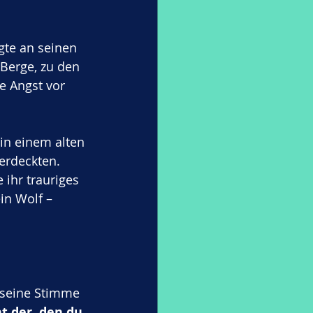
gte an seinen 
 Berge, zu den 
e Angst vor 
 in einem alten 
erdeckten. 
 ihr trauriges 
in Wolf – 
d seine Stimme 
t der, den du 