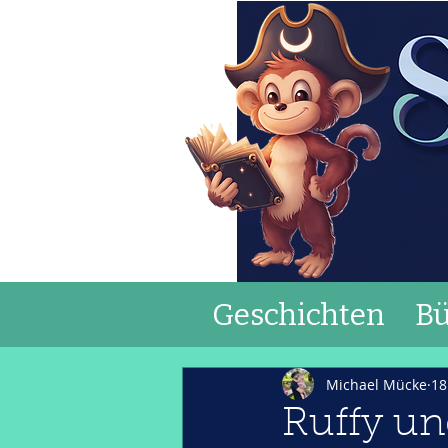
Geschichten
Bü
Michael Mücke
18
Ruffy un