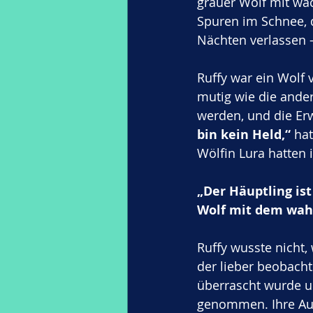
grauer Wolf mit wac
Spuren im Schnee, d
Nächten verlassen –
Ruffy war ein Wolf v
mutig wie die ander
werden, und die Er
bin kein Held,“
 ha
Wölfin Lura hatten ih
„Der Häuptling ist
Wolf mit dem wahr
Ruffy wusste nicht,
der lieber beobacht
überrascht wurde un
genommen. Ihre Auge