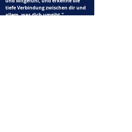
und Mitgefühl, und erkenne die 
tiefe Verbindung zwischen dir und 
allem, was dich umgibt.“
Der Gott hob erneut seine Hand, 
und plötzlich wurde der Raum von 
einem warmen, goldenen Licht 
durchflutet. 
„Es ist Zeit, dass du 
gehst, Kimo. Die Nacht ist nicht 
unendlich, und auch deine Reise 
hat ein Ende. Doch du wirst nie 
allein sein, solange du das Wissen 
der Götter in deinem Herzen 
trägst.“
Mit diesen Worten verschwand Ra, 
und der Tempel kehrte in seine 
ursprüngliche Stille zurück. Kimo 
stand allein in der weiten Halle, doch 