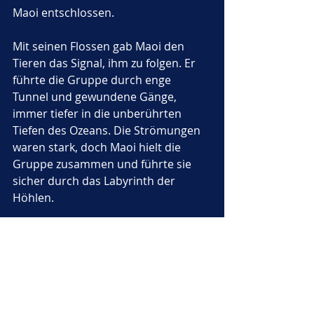
Maoi entschlossen.
Mit seinen Flossen gab Maoi den 
Tieren das Signal, ihm zu folgen. Er 
führte die Gruppe durch enge 
Tunnel und gewundene Gänge, 
immer tiefer in die unberührten 
Tiefen des Ozeans. Die Strömungen 
waren stark, doch Maoi hielt die 
Gruppe zusammen und führte sie 
sicher durch das Labyrinth der 
Höhlen.
Endlich, nach einer langen und 
erschöpfenden Reise, erreichten sie 
das geheime Gebiet – eine riesige 
unterwassergeformte Wiese, 
umgeben von hohen Felsen und 