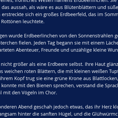
leines, fröhliches Wesen namens Erdbeerlinchen. Sie 
 das aussah, als wäre es aus Blütenblättern und süß
erstreckte sich ein großes Erdbeerfeld, das im Somme
 Rottönen leuchtete. 
en wurde Erdbeerlinchen von den Sonnenstrahlen ge
sterchen fielen. Jeden Tag begann sie mit einem Läche
rteten Abenteuer, Freunde und unzählige kleine Wun
nicht größer als eine Erdbeere selbst. Ihre Haut glänz
us weichen roten Blättern, die mit kleinen weißen Tup
 ihrem Kopf trug sie eine grüne Krone aus Blattlocken,
 konnte mit den Bienen sprechen, verstand die Sprach
 mit den Vögeln im Chor.
nderen Abend geschah jedoch etwas, das ihr Herz klo
langsam hinter die sanften Hügel, und die Glühwürm