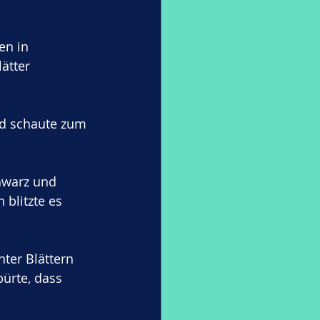
en in 
ätter 
d schaute zum 
hwarz und 
blitzte es 
nter Blättern 
ürte, dass 