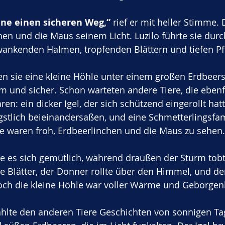
nne einen sicheren Weg,“
 rief er mit heller Stimme.
hen und die Maus seinem Licht. Luzilo führte sie dur
wankenden Halmen, tropfenden Blättern und tiefen Pf
ten sie eine kleine Höhle unter einem großen Erdbeers
m und sicher. Schon warteten andere Tiere, die ebenf
en: ein dicker Igel, der sich schützend eingerollt hatt
gstlich beieinandersaßen, und eine Schmetterlingsfami
lle waren froh, Erdbeerlinchen und die Maus zu sehen.
e es sich gemütlich, während draußen der Sturm tobt
 Blätter, der Donner rollte über den Himmel, und de
och die kleine Höhle war voller Wärme und Geborgenh
ählte den anderen Tiere Geschichten von sonnigen Ta