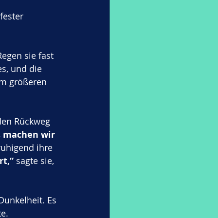
fester 
gen sie fast 
s, und die 
em größeren 
 den Rückweg 
 machen wir 
ruhigend ihre 
rt,“
 sagte sie, 
Dunkelheit. Es 
e. 