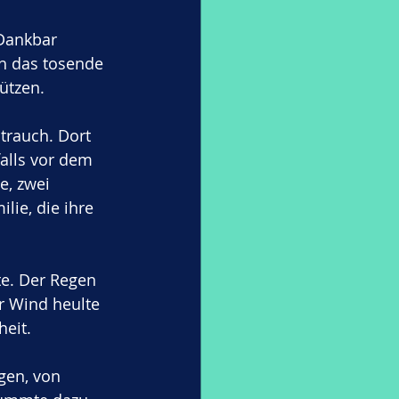
 Dankbar 
ch das tosende 
ützen.
trauch. Dort 
alls vor dem 
e, zwei 
lie, die ihre 
e. Der Regen 
r Wind heulte 
eit. 
gen, von 