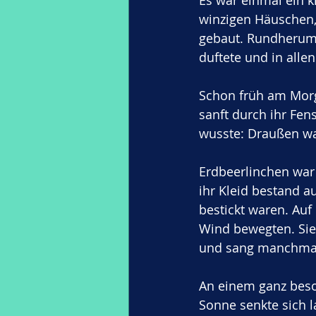
Es war einmal ein k
winzigen Häuschen,
gebaut. Rundherum 
duftete und in allen
Schon früh am Morg
sanft durch ihr Fen
wusste: Draußen wa
Erdbeerlinchen war 
ihr Kleid bestand a
bestickt waren. Auf
Wind bewegten. Sie
und sang manchmal
An einem ganz beso
Sonne senkte sich 