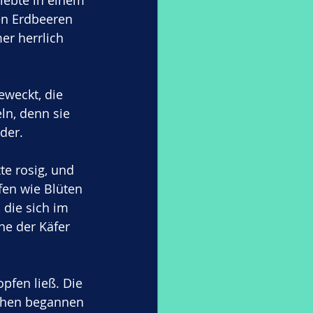
lebte in einem 
en Erdbeeren 
r herrlich 
weckt, die 
ln, denn sie 
der.
te rosig, und 
fen wie Blüten 
 die sich im 
e der Käfer 
pfen ließ. Die 
chen begannen 