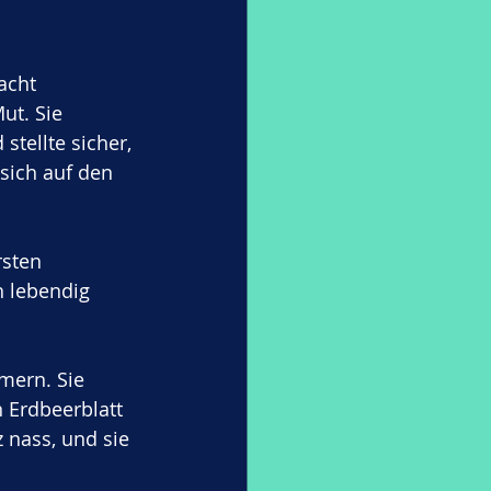
acht 
ut. Sie 
stellte sicher, 
sich auf den 
rsten 
h lebendig 
mern. Sie 
 Erdbeerblatt 
z nass, und sie 