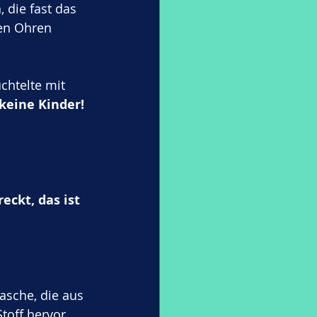
 die fast das 
den Ohren 
chtelte mit 
 keine Kinder! 
eckt, das ist 
asche, die aus 
toff hervor. 