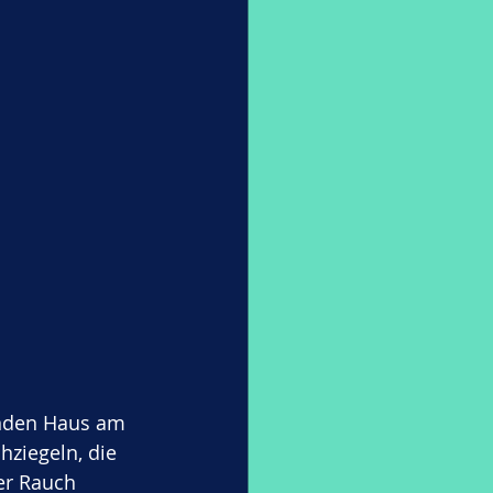
enden Haus am 
ziegeln, die 
er Rauch 