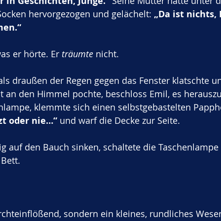
r in Geschichten, Junge.“
 Seine Mutter hatte unter d
Socken hervorgezogen und gelächelt: 
„Da ist nichts, 
en.“
as er hörte. Er 
träumte
 nicht.
als draußen der Regen gegen das Fenster klatschte u
t an den Himmel pochte, beschloss Emil, es herauszu
lampe, klemmte sich einen selbstgebastelten Papph
zt oder nie…“
 und warf die Decke zur Seite.
htig auf den Bauch sinken, schaltete die Taschenlampe
Bett.
urchteinflößend, sondern ein kleines, rundliches Wese