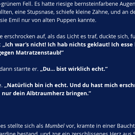
-grünem Fell. Es hatte riesige bernsteinfarbene Augen,
llten, eine Stupsnase, schiefe kleine Zähne, und an 
sie Emil nur von alten Puppen kannte.
erschrocken auf, als das Licht es traf, duckte sich, fu
 
„Ich war’s nicht! Ich hab nichts geklaut! Ich esse
 gegen Matratzenstaub!“
dann starrte er. 
„Du… bist wirklich echt.“
. 
„Natürlich bin ich echt. Und du hast mich erschr
e nur dein Albtraumherz bringen.“
s stellte sich als 
Mumbel
 vor, kramte in einer Baucht
ardine bestand, und zog ein zerschlissenes Herz aus S