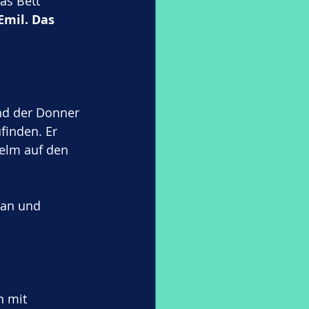
as Bett 
Emil. Das 
nd der Donner 
finden. Er 
elm auf den 
 an und 
n mit 