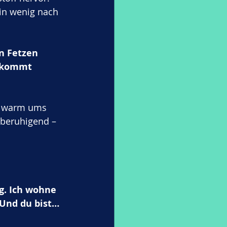
in wenig nach 
n Fetzen 
bekommt 
hm warm ums 
 beruhigend – 
g. Ich wohne 
 Und du bist… 