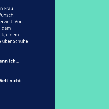
on Frau 
Wunsch, 
erwelt: Von 
, dem 
ik, einem 
e über Schuhe 
ann ich… 
elt nicht 