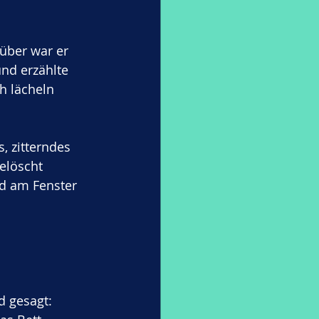
süber war er 
nd erzählte 
h lächeln 
, zitterndes 
elöscht 
d am Fenster 
d gesagt: 