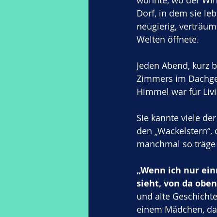
wohnte, wo der Win
Dorf, in dem sie leb
neugierig, verträumt
Welten öffnete.
Jeden Abend, kurz be
Zimmers im Dachges
Himmel war für Livia
Sie kannte viele de
den „Wackelstern“, 
manchmal so träge f
„Wenn ich nur ein
sieht, von da oben
und alte Geschichte
einem Mädchen, das