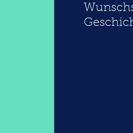
Wunschs
Geschic