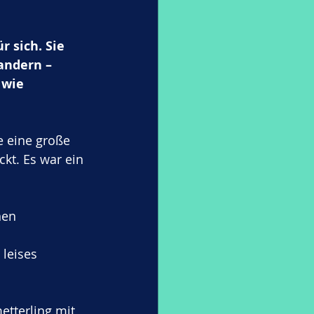
r sich. Sie 
andern – 
 wie 
e eine große 
kt. Es war ein 
nen 
leises 
etterling mit 