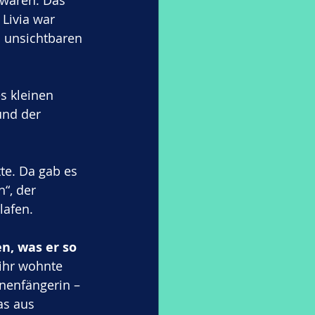
waren. Das 
 Livia war 
u unsichtbaren 
s kleinen 
nd der 
te. Da gab es 
“, der 
lafen.
n, was er so 
 ihr wohnte 
rnenfängerin – 
as aus 