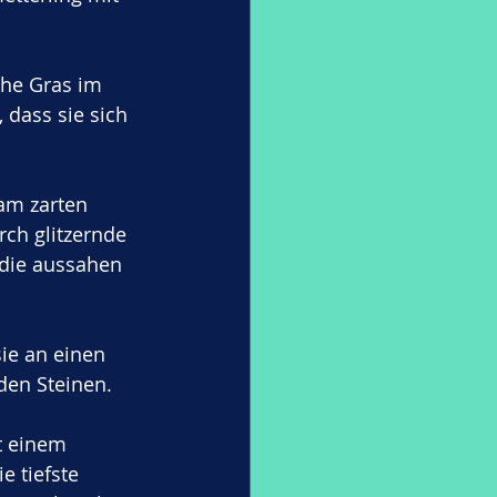
che Gras im 
dass sie sich 
am zarten 
ch glitzernde 
 die aussahen 
ie an einen 
den Steinen. 
t einem 
 tiefste 