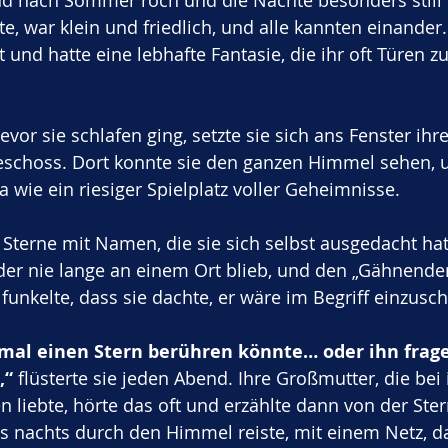
d nach Sommer roch und die Nächte besonders still 
te, war klein und friedlich, und alle kannten einander.
 und hatte eine lebhafte Fantasie, die ihr oft Türen z
vor sie schlafen ging, setzte sie sich ans Fenster ihre
choss. Dort konnte sie den ganzen Himmel sehen, u
 wie ein riesiger Spielplatz voller Geheimnisse. 
r Sterne mit Namen, die sie sich selbst ausgedacht hat
der nie lange an einem Ort blieb, und den „Gähnenden
unkelte, dass sie dachte, er wäre im Begriff einzusch
mal einen Stern berühren könnte… oder ihn frage
,“
 flüsterte sie jeden Abend. Ihre Großmutter, die bei
n liebte, hörte das oft und erzählte dann von der Ste
 nachts durch den Himmel reiste, mit einem Netz, d