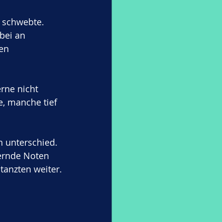
 schwebte. 
bei an 
en 
rne nicht 
e, manche tief 
n unterschied. 
zernde Noten 
 tanzten weiter.