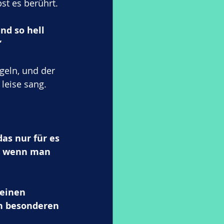
st es berührt.
nd so hell 
“
geln, und der 
leise sang.
as nur für es 
ch wenn man 
einen 
en besonderen 