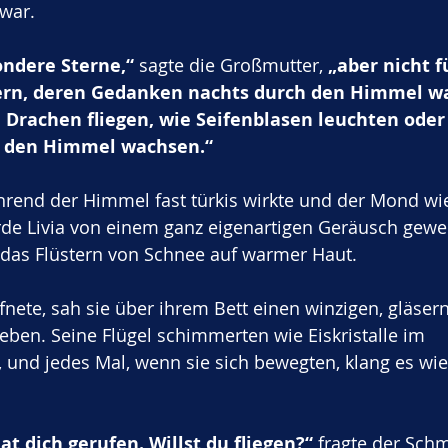
war.
ndere Sterne,“
 sagte die Großmutter, 
„aber nicht fü
dern, deren Gedanken nachts durch den Himmel w
 Drachen fliegen, wie Seifenblasen leuchten oder
n den Himmel wachsen.“
hrend der Himmel fast türkis wirkte und der Mond wi
rde Livia von einem ganz eigenartigen Geräusch gewec
e das Flüstern von Schnee auf warmer Haut. 
ffnete, sah sie über ihrem Bett einen winzigen, gläser
ben. Seine Flügel schimmerten wie Eiskristalle im 
und jedes Mal, wenn sie sich bewegten, klang es wie 
at dich gerufen. Willst du fliegen?“
 fragte der Schm