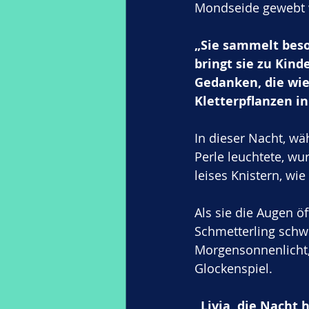
Mondseide gewebt 
„Sie sammelt beso
bringt sie zu Kin
Gedanken, die wie
Kletterpflanzen i
In dieser Nacht, wä
Perle leuchtete, wu
leises Knistern, wi
Als sie die Augen ö
Schmetterling schwe
Morgensonnenlicht, 
Glockenspiel.
„Livia, die Nacht h