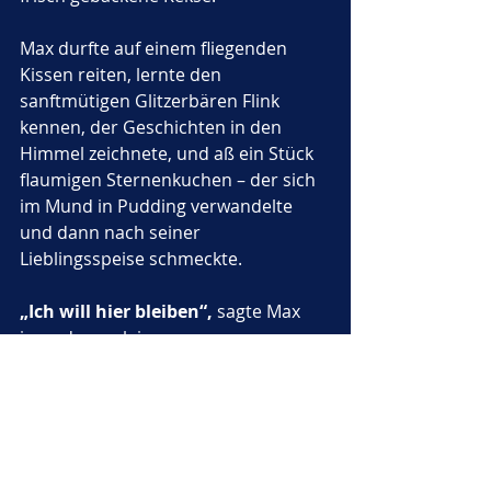
Max durfte auf einem fliegenden 
Kissen reiten, lernte den 
sanftmütigen Glitzerbären Flink 
kennen, der Geschichten in den 
Himmel zeichnete, und aß ein Stück 
flaumigen Sternenkuchen – der sich 
im Mund in Pudding verwandelte 
und dann nach seiner 
Lieblingsspeise schmeckte.
„Ich will hier bleiben“,
 sagte Max 
irgendwann leise.
Nono legte ihm eine Pfote auf die 
Schulter. 
„Ein Teil von dir wird es 
immer. Aber dein Herz gehört zu 
deiner Welt. Und dort wird man 