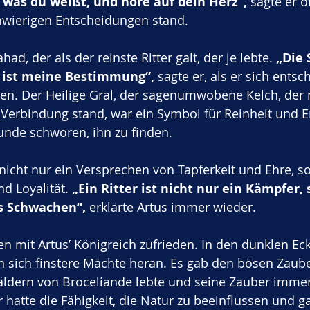
 was du weißt, und höre auf dein Herz“,
 sagte er of
hwierigen Entscheidungen stand.
ad, der als der reinste Ritter galt, der je lebte. 
„Die 
 ist meine Bestimmung“,
 sagte er, als er sich entsc
hen. Der Heilige Gral, der sagenumwobene Kelch, der 
 Verbindung stand, war ein Symbol für Reinheit und E
runde schworen, ihn zu finden.
nicht nur ein Versprechen von Tapferkeit und Ehre, s
d Loyalität. 
„Ein Ritter ist nicht nur ein Kämpfer,
s Schwachen“,
 erklärte Artus immer wieder.
en mit Artus’ Königreich zufrieden. In den dunklen Ec
n sich finstere Mächte heran. Es gab den bösen Zaube
äldern von Broceliande lebte und seine Zauber immer
 hatte die Fähigkeit, die Natur zu beeinflussen und 