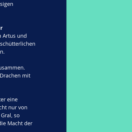
sigen 
r 
h Artus und 
rschütterlichen 
n. 
 zusammen.
r Drachen mit 
er eine 
cht nur von 
Gral, so 
die Macht der 