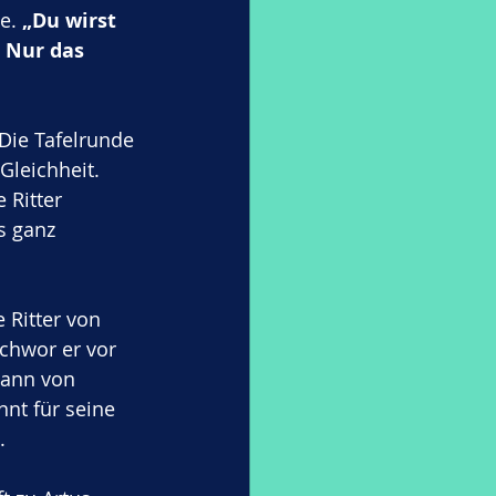
e. 
„Du wirst 
 Nur das 
 Die Tafelrunde 
Gleichheit. 
 Ritter 
s ganz 
 Ritter von 
schwor er vor 
Mann von 
nnt für seine 
. 