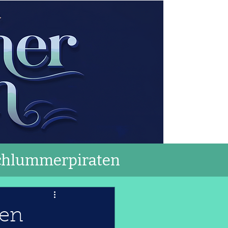
chlummerpiraten
den