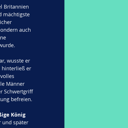
el Britannien 
d mächtigste 
icher 
 sondern auch 
ine 
wurde.
r, wusste er 
hinterließ er 
volles 
dle Männer 
 Schwertgriff 
ung befreien.
ßige König 
r und später 