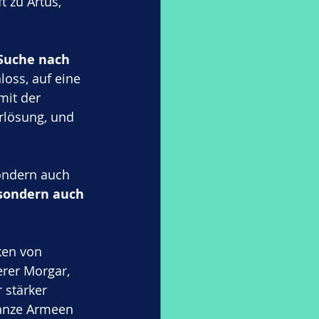
t zu Artus, 
Suche nach 
hloss, auf eine 
mit der 
rlösung, und 
ondern auch 
 sondern auch 
ken von 
rer Morgar, 
 stärker 
ganze Armeen 