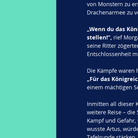
von Monstern zu ers
Drachenarmee zu ve
„Wenn du das Köni
stellen!“,
 rief Morg
seine Ritter zögert
Entschlossenheit m
Die Kämpfe waren h
„Für das Königreic
einem mächtigen Sc
Inmitten all dieser
weitere Reise – die
Kampf und Gefahr, s
wusste Artus, würd
Tafelrunde stärken.