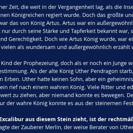
ner Zeit, die weit in der Vergangenheit lag, als die Ins
inen Königreichen regiert wurde. Doch das größte un
war das von König Artus. Artus war ein außergewöhnl
t nur durch seine Stärke und Tapferkeit bekannt war,
und Gerechtigkeit. Doch wie Artus König wurde, war e
n vielen als wundersam und außergewöhnlich erzählt 
 Kind der Prophezeiung, doch als er noch ein Junge wa
estimmung. Als der alte König Uther Pendragon starb, 
 Erben. Uther hatte keinen Sohn, aber ein geheimnis
in rief nach einem wahren König. Viele Ritter und e
hwert zu ziehen, aber niemand konnte es bewegen. Der
ur der wahre König konnte es aus der steinernen Fest
xcalibur aus diesem Stein zieht, ist der rechtmä
agte der Zauberer Merlin, der weise Berater von Uthe