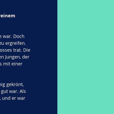
 reinem 
e war. Doch 
zu ergreifen. 
osses trat. Die 
n Jungen, der 
s mit einer 
ig gekrönt, 
gut war. Als 
, und er war 