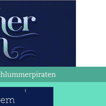
chlummerpiraten
dem