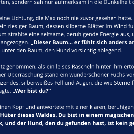
rten, sondern sah nur aufmerksam in die Dunkelheit 
 eine Lichtung, die Max noch nie zuvor gesehen hatte. 
ein riesiger Baum, dessen silberne Blätter im Wind fu
m strahlte eine seltsame, beruhigende Energie aus, 
 angezogen. 
„Dieser Baum… er fühlt sich anders an
h unter den Baum, den Hund vorsichtig ablegend.
z genommen, als ein leises Rascheln hinter ihm ertön
ner Überraschung stand ein wunderschöner Fuchs vor
nzendes, silberweißes Fell und Augen, die wie Sterne 
agte: 
„Wer bist du?“
inen Kopf und antwortete mit einer klaren, beruhige
r Hüter dieses Waldes. Du bist in einem magischen
und der Hund, den du gefunden hast, ist kein g