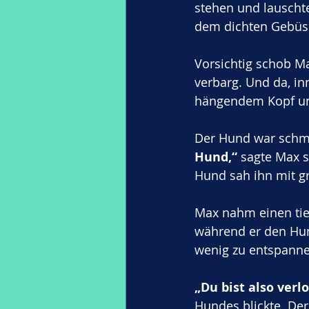
stehen und lauscht
dem dichten Gebüsc
Vorsichtig schob Ma
verbarg. Und da, in
hängendem Kopf und
Der Hund war schmu
Hund,“
 sagte Max s
Hund sah ihn mit g
Max nahm einen tie
während er den Hun
wenig zu entspannen
„Du bist also verl
Hundes blickte. Der