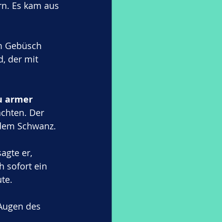
rn. Es kam aus 
em Gebüsch 
, der mit 
u armer 
chten. Der 
 dem Schwanz.
sagte er, 
 sofort ein 
te. 
 Augen des 