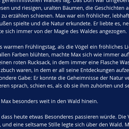
es geheimnisvollen Waldes lag. Das Dorf war umgeben
sen und riesigen, uralten Bäumen, die Geschichten a
zu erzählen schienen. Max war ein fröhlicher, lebhaft
ßen spielte und die Natur erkundete. Er liebte es, n
te sich immer von der Magie des Waldes angezogen.
warmen Frühlingstag, als die Vögel ein fröhliches L
allen Farben blühten, machte Max sich wie immer auf
einen roten Rucksack, in dem immer eine Flasche Was
izbuch waren, in dem er all seine Entdeckungen aufze
sondere Gabe: Er konnte die Geheimnisse der Natur ve
ren sprach, schien es, als ob sie ihm zuhörten und s
 Max besonders weit in den Wald hinein. 
, dass heute etwas Besonderes passieren würde. Die 
, und eine seltsame Stille legte sich über den Wald. M