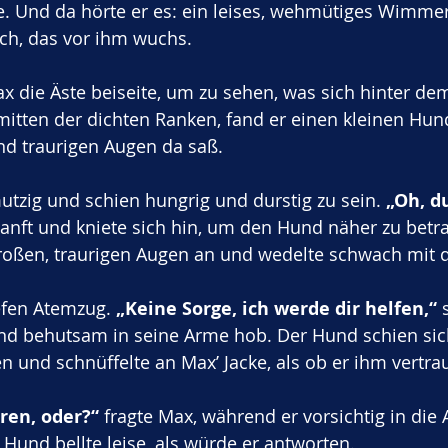
e. Und da hörte er es: ein leises, wehmütiges Wimme
h, das vor ihm wuchs.
x die Äste beiseite, um zu sehen, was sich hinter d
mitten der dichten Ranken, fand er einen kleinen Hund
 traurigen Augen da saß. 
tzig und schien hungrig und durstig zu sein. 
„Oh, d
anft und kniete sich hin, um den Hund näher zu betra
roßen, traurigen Augen an und wedelte schwach mit
fen Atemzug. 
„Keine Sorge, ich werde dir helfen,“
 
d behutsam in seine Arme hob. Der Hund schien sich
 und schnüffelte an Max’ Jacke, als ob er ihm vertrau
oren, oder?“
 fragte Max, während er vorsichtig in die
 Hund bellte leise, als würde er antworten.