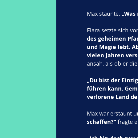
Max staunte. 
„Was 
Elara setzte sich vo
des geheimen Pfad
und Magie lebt. Ab
vielen Jahren vers
ansah, als ob er di
„Du bist der Einzi
führen kann. Gem
verlorene Land de
Max war erstaunt und
schaffen?“
 fragte e