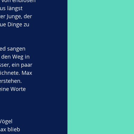
 von endlosen 
us längst 
er Junge, der 
eue Dinge zu 
ied sangen 
 den Weg in 
ser, ein paar 
ichnete. Max 
rstehen. 
eine Worte 
Vögel 
ax blieb 