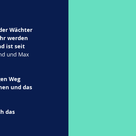
 der Wächter 
hr werden 
 ist seit 
and und Max 
gen Weg 
nen und das 
ch das 