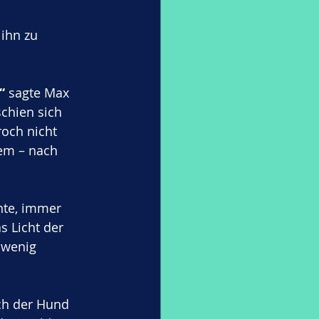
ihn zu 
“
 sagte Max 
chien sich 
och nicht 
em – nach 
nte, immer 
 Licht der 
 wenig 
ch der Hund 