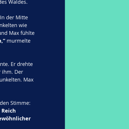
des Waldes.
In der Mitte 
nkelten wie 
und Max fühlte 
,“
 murmelte 
te. Er drehte 
 ihm. Der 
funkelten. Max 
nden Stimme: 
 Reich 
ewöhnlicher 