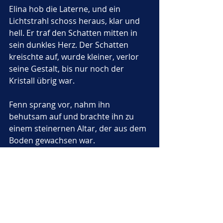
Elina hob die Laterne, und ein 
Lichtstrahl schoss heraus, klar und 
hell. Er traf den Schatten mitten in 
sein dunkles Herz. Der Schatten 
kreischte auf, wurde kleiner, verlor 
seine Gestalt, bis nur noch der 
Kristall übrig war.
Fenn sprang vor, nahm ihn 
behutsam auf und brachte ihn zu 
einem steinernen Altar, der aus dem 
Boden gewachsen war.
In dem Moment, in dem der Kristall 
den Altar berührte, breitete sich ein 
warmes, silbernes Licht über den 
ganzen Wald aus. Die Blumen 
öffneten ihre Blüten ganz, die Bäume 