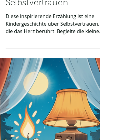
ein - eine
Kindergeschichte über
Selbstvertrauen
Diese inspirierende Erzählung ist eine
Kindergeschichte über Selbstvertrauen,
die das Herz berührt. Begleite die kleine
Maus Pauline, wie sie lernt, ihre Ängste zu
überwinden und ihren Mut in einen
magischen Rucksack zu packen. Eine
wertvolle Lektion über innere Stärke und
den Glauben an sich selbst für kleine
Abenteurer.