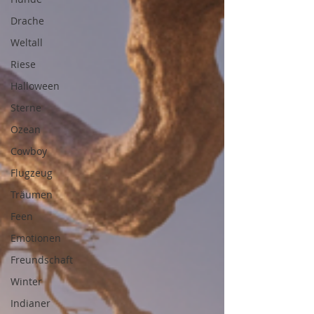
Drache
Weltall
Riese
Halloween
Sterne
Ozean
Cowboy
Flugzeug
Träumen
Feen
Emotionen
Freundschaft
Winter
Indianer