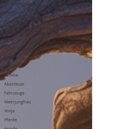
Monsterchen
Märchen
Herzlich
Superheld
Piraten
Ritter
Dino
Fantasie
Familie
Abenteuer
Fahrzeuge
Meerjungfrau
Ninja
Pferde
Hunde