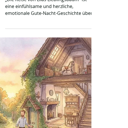
„Die Reise von Lilas Lieblingsbaum“ ist
eine einfühlsame und herzliche,
emotionale Gute-Nacht-Geschichte über
ein Mädchen, das den Abschied von ihrem
geliebten Baum erlebt. Mit viel Wärme
und Fantasie zeigt sie, wie Erinnerungen
und Geschichten Dinge lebendig halten
können, auch wenn sie verschwunden
sind. Eine tröstliche Geschichte über
Freundschaft, Abschied und Hoffnung.