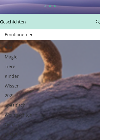
Geschichten
Emotionen
Alle
Magie
Tiere
Kinder
Wissen
2025
Spezifisch
Weihnachten
Ostern
Lustig