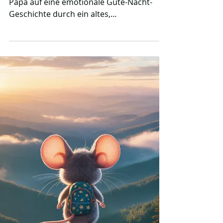
Nacht-Geschichte
Begleite den kleinen Noah und seinen
Papa auf eine emotionale Gute-Nacht-
Geschichte durch ein altes,
geheimnisvolles Haus voller
Erinnerungen. Diese herzliche Erzählung
weckt Kindheitsträume und zeigt, wie viel
Liebe in vergessenen Räumen steckt. Eine
berührende Reise für Kinder, die zeigt,
dass jedes Zuhause eine eigene Seele
besitzt.