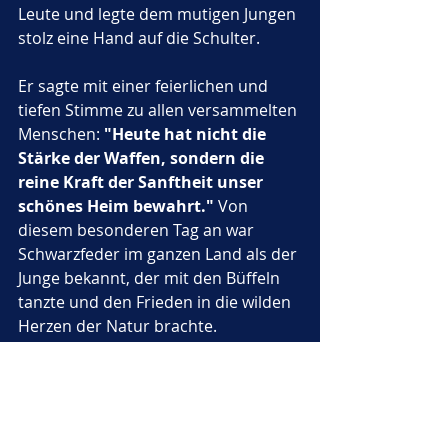
Leute und legte dem mutigen Jungen 
stolz eine Hand auf die Schulter. 
Er sagte mit einer feierlichen und 
tiefen Stimme zu allen versammelten 
Menschen: 
"Heute hat nicht die 
Stärke der Waffen, sondern die 
reine Kraft der Sanftheit unser 
schönes Heim bewahrt."
 Von 
diesem besonderen Tag an war 
Schwarzfeder im ganzen Land als der 
Junge bekannt, der mit den Büffeln 
tanzte und den Frieden in die wilden 
Herzen der Natur brachte.
Die Büffel blieben den ganzen langen 
Winter über in der Nähe des Dorfes 
und beschützten die Menschen mit 
ihren großen Körpern vor der 