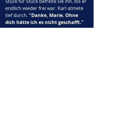
Stück für Stück befreite sie ihn, bis er 
endlich wieder frei war. Karl atmete 
tief durch. 
"Danke, Marie. Ohne 
dich hätte ich es nicht geschafft."
Gemeinsam machten sie sich auf 
den Heimweg. Der Rückflug war 
ruhig, und unterwegs erzählte Karl 
von seinem Abenteuer im Wald, vom 
hohen Wind und davon, wie er 
versucht hatte, sich festzuhalten. Als 
sie die Wiese erreichten, war die 
Sonne schon dabei, hinter den 
Hügeln zu verschwinden. Der 
Himmel leuchtete in warmem 
Orange und Rosa, und die ersten 
Sterne blinkten am dunkler 
werdenden Himmel.