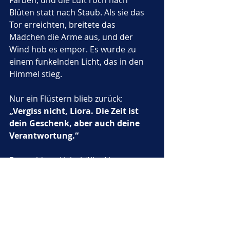
Farben, und die Luft roch nach 
Blüten statt nach Staub. Als sie das 
Tor erreichten, breitete das 
Mädchen die Arme aus, und der 
Wind hob es empor. Es wurde zu 
einem funkelnden Licht, das in den 
Himmel stieg.
Nur ein Flüstern blieb zurück: 
„Vergiss nicht, Liora. Die Zeit ist 
dein Geschenk, aber auch deine 
Verantwortung.“
Das goldene Licht hüllte Liora erneut 
ein, und im nächsten Augenblick saß 
sie wieder in ihrer Hütte. Alles war 
still, nur das Knistern des Feuers 
erfüllte den Raum. Sie legte ihre 
Hände auf das Zauberbuch und 