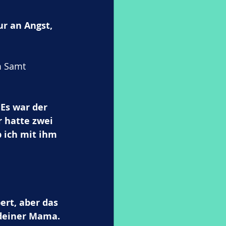
r an Angst, 
m Samt 
Es war der 
 hatte zwei 
b ich mit ihm 
ert, aber das 
deiner Mama. 