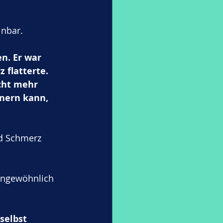
inbar.
n. Er war 
 flatterte. 
cht mehr 
nern kann, 
nd Schmerz 
ungewöhnlich 
selbst 