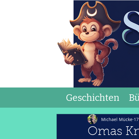
Geschichten
Bü
Michael Mücke
17
Omas Kno