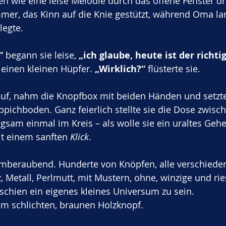
len wie eine leise Melodie durch das offene Fenster dr
er, das Kinn auf die Knie gestützt, während Oma la
legte.
“
 begann sie leise, 
„ich glaube, heute ist der richti
einen kleinen Hüpfer. 
„Wirklich?“
 flüsterte sie.
uf, nahm die Knopfbox mit beiden Händen und setzte 
pichboden. Ganz feierlich stellte sie die Dose zwisc
angsam einmal im Kreis – als wolle sie ein uraltes Ge
it einem sanften 
Klick
.
emberaubend. Hunderte von Knöpfen, alle verschieden
, Metall, Perlmutt, mit Mustern, ohne, winzige und rie
r schien ein eigenes kleines Universum zu sein.
em schlichten, braunen Holzknopf.