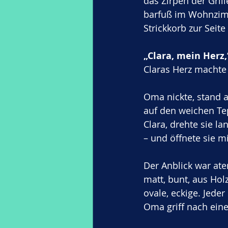
das Zirpen der Gril
barfuß im Wohnzimm
Strickkorb zur Seite 
„Clara, mein Herz,
Claras Herz machte 
Oma nickte, stand a
auf den weichen Tep
Clara, drehte sie l
– und öffnete sie m
Der Anblick war at
matt, bunt, aus Holz
ovale, eckige. Jede
Oma griff nach ein