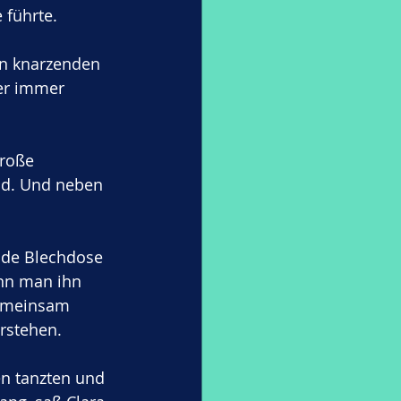
 führte.
en knarzenden 
er immer 
roße 
nd. Und neben 
unde Blechdose 
enn man ihn 
gemeinsam 
rstehen.
 tanzten und 