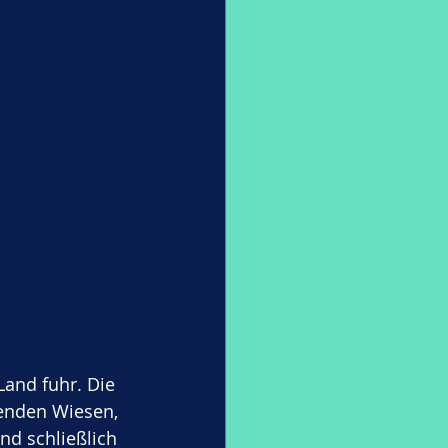
and fuhr. Die 
henden Wiesen, 
d schließlich 