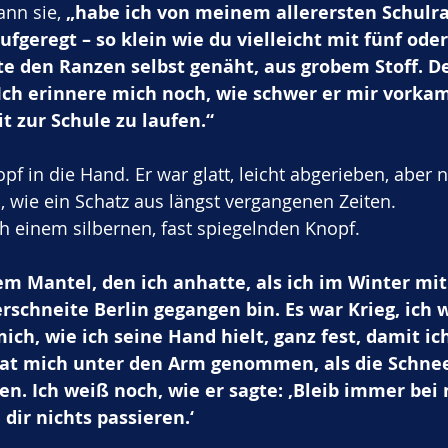
ann sie, 
„habe ich von meinem allerersten Schulra
fgeregt – so klein wie du vielleicht mit fünf oder
e den Ranzen selbst genäht, aus grobem Stoff. De
 Ich erinnere mich noch, wie schwer er mir vorkam
it zur Schule zu laufen.“
 in die Hand. Er war glatt, leicht abgerieben, aber no
, wie ein Schatz aus längst vergangenen Zeiten.
h einem silbernen, fast spiegelnden Knopf.
em Mantel, den ich anhatte, als ich im Winter mi
rschneite Berlin gegangen bin. Es war Krieg, ich w
ich, wie ich seine Hand hielt, ganz fest, damit ich
 hat mich unter den Arm genommen, als die Schne
en. Ich weiß noch, wie er sagte: ‚Bleib immer bei
dir nichts passieren.‘