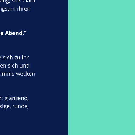
ang, saß Clara 
ngsam ihren 
ge Abend.“
sich zu ihr 
hen sich und 
heimnis wecken 
: glänzend, 
sige, runde, 