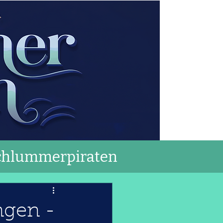
chlummerpiraten
ngen -