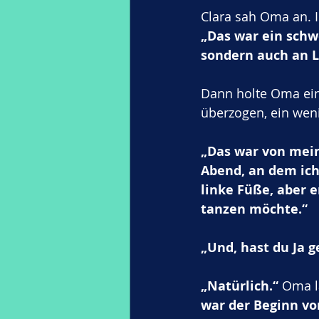
Clara sah Oma an. I
„Das war ein schwe
sondern auch an L
Dann holte Oma ein
überzogen, ein wen
„Das war von meine
Abend, an dem ich
linke Füße, aber e
tanzen möchte.“
„Und, hast du Ja g
„Natürlich.“
 Oma l
war der Beginn v