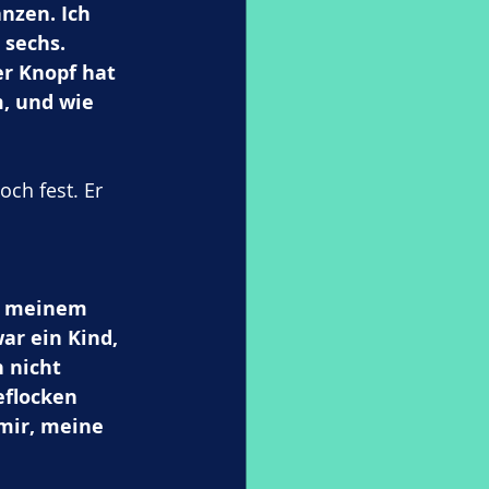
nzen. Ich 
 sechs. 
r Knopf hat 
, und wie 
ch fest. Er 
t meinem 
ar ein Kind, 
 nicht 
eflocken 
 mir, meine 