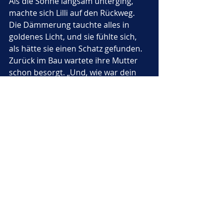
Als die Sonne langsam unterging, 
machte sich Lilli auf den Rückweg. 
Die Dämmerung tauchte alles in 
goldenes Licht, und sie fühlte sich, 
als hätte sie einen Schatz gefunden. 
Zurück im Bau wartete ihre Mutter 
schon besorgt. „Und, wie war dein 
erster Tag draussen?“, fragte sie.
Lilli erzählte mit leuchtenden Augen 
von den Tautropfen, der grossen 
Blume und dem mächtigen Baum. 
„Die Welt ist noch viel schöner, als 
ich es mir je vorgestellt habe“, 
schloss sie ihre Geschichte. Ihre 
Mutter lächelte stolz. „Das ist erst 
der Anfang, meine Kleine. Die Welt 
wird dir noch viele Abenteuer 
schenken.“