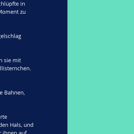
hlüpfte in 
 Moment zu 
.
gelschlag 
 sie mit 
listernchen. 
e Bahnen, 
ärte 
den Hals, und 
r ihnen auf. 