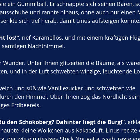
wie ein Gummiball. Er schnappte sich seinen Bären, sc
Hausschuhe und rannte hinaus, ohne auch nur einen
senkte sich tief herab, damit Linus aufsteigen konnte
t los!“
, rief Karamellos, und mit einem kräftigen Flü
n samtigen Nachthimmel.
n Wunder. Unter ihnen glitzerten die Bäume, als wären
n, und in der Luft schwebten winzige, leuchtende Lol
eich und süß wie Vanillezucker und schwebten wie 
durch den Himmel. Über ihnen zog das Nordlicht sein
iges Erdbeereis.
du den Schokoberg? Dahinter liegt die Burg!“
, erkl
naubte kleine Wölkchen aus Kakaoduft. Linus reckte 
rg, der wie ein riesiges Stück Nougat aussah, ragte vo