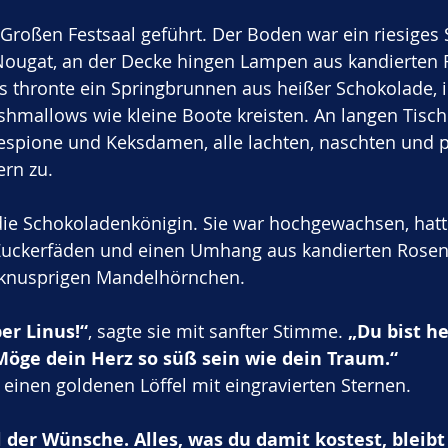
Großen Festsaal geführt. Der Boden war ein riesiges 
Nougat, an der Decke hingen Lampen aus kandierten F
s thronte ein Springbrunnen aus heißer Schokolade, 
hmallows wie kleine Boote kreisten. An langen Tisc
nespione und Keksdamen, alle lachten, naschten und p
rn zu.
 die Schokoladenkönigin. Sie war hochgewachsen, hatte
ckerfäden und einen Umhang aus kandierten Rosenbl
 knusprigen Mandelhörnchen.
er Linus!“
, sagte sie mit sanfter Stimme. 
„Du bist h
Möge dein Herz so süß sein wie dein Traum.“
 einen goldenen Löffel mit eingravierten Sternen.
el der Wünsche. Alles, was du damit kostest, bleibt