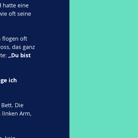
 hatte eine 
ie oft seine 
flogen oft 
oss, das ganz 
e: 
„Du bist 
ge ich 
Bett. Die 
 linken Arm, 