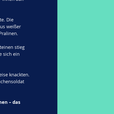
e. Die 
us weißer 
ralinen. 
einen stieg 
 sich ein 
eise knackten. 
uchensoldat 
men – das 