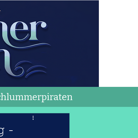
chlummerpiraten
g -