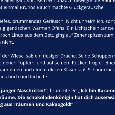
e alles ganz still. Kein Windhauch bewegte die Bäume
cht einmal Brunos Bauch machte Gluckgeräusche.
 tiefes, brummendes Geräusch. Nicht unheimlich, son
 gigantischen, warmen Ofens. Ein Lichtschein tanzte
kroch Linus aus dem Bett, ging auf Zehenspitzen zum 
 nicht.
f der Wiese, saß ein riesiger Drache. Seine Schuppen
ldenen Tupfern, und auf seinem Rücken trug er einen
panriemen und einem dicken Kissen aus Schaumzucke
inus hoch und lächelte.
 junger Naschritter!“
, brummte er. 
„Ich bin Karamel
räume. Die Schokoladenkönigin hat dich auserwähl
urg aus Träumen und Kakaogold!“