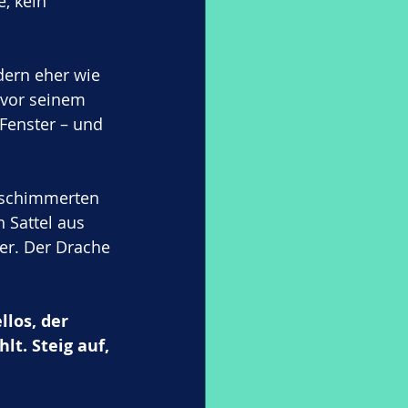
, kein 
dern eher wie 
 vor seinem 
Fenster – und 
 schimmerten 
 Sattel aus 
r. Der Drache 
los, der 
t. Steig auf, 