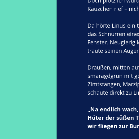
Doch plötzlich wurd
Käuzchen rief – ni
Da hörte Linus ein
das Schnurren eines
Fenster. Neugierig 
traute seinen Augen
Draußen, mitten au
smaragdgrün mit go
Zimtstangen, Marzi
schaute direkt zu L
„Na endlich wach,
Hüter der süßen T
wir fliegen zur B