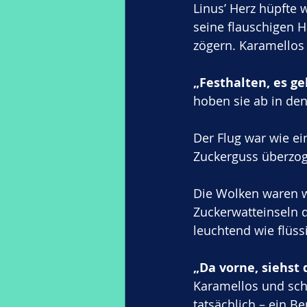
Linus’ Herz hüpfte 
seine flauschigen 
zögern. Karamellos 
„Festhalten, es geh
hoben sie ab in de
Der Flug war wie ei
Zuckerguss überzoge
Die Wolken waren w
Zuckerwatteinseln 
leuchtend wie flüss
„Da vorne, siehst 
Karamellos und sch
tatsächlich – ein Be