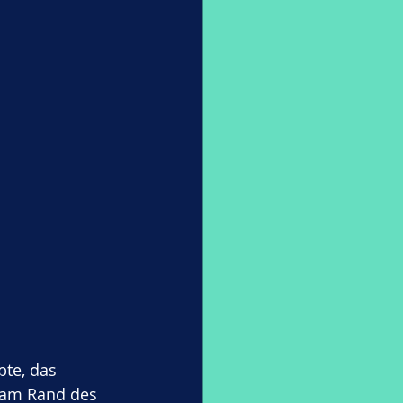
te, das 
 am Rand des 