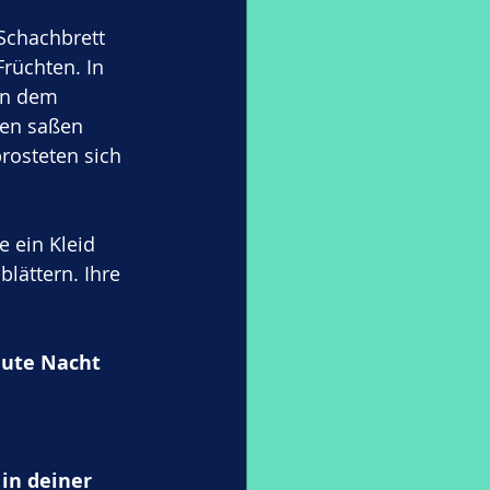
Schachbrett 
rüchten. In 
in dem 
hen saßen 
rosteten sich 
 ein Kleid 
ättern. Ihre 
eute Nacht 
 in deiner 