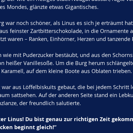
des Mondes, glänzte etwas Gigantisches.
 war noch schöner, als Linus es sich je erträumt hatt
us feinster Zartbitterschokolade, in die Ornamente a
zt waren – Ranken, Einhörner, Herzen und tanzende P
 wie mit Puderzucker bestäubt, und aus den Schornst
n heißer Vanillesoße. Um die Burg herum schlängelte
 Karamell, auf dem kleine Boote aus Oblaten trieben.
war aus Löffelbiskuits gebaut, die bei jedem Schritt l
aum sattsehen. Auf der anderen Seite stand ein Lebk
zlanze, der freundlich salutierte.
er Linus! Du bist genau zur richtigen Zeit gekom
cken beginnt gleich!“