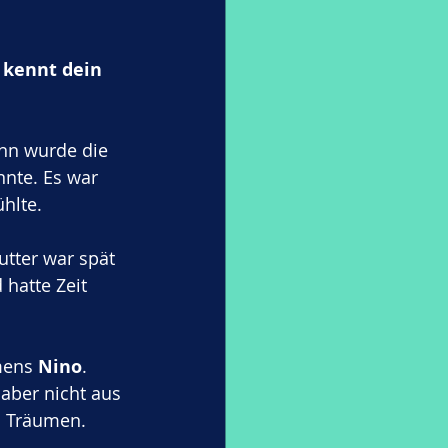
 kennt dein 
ann wurde die 
nnte. Es war 
hlte. 
utter war spät 
hatte Zeit 
mens 
Nino
. 
 aber nicht aus 
n Träumen. 