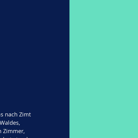
as nach Zimt 
Waldes, 
m Zimmer, 