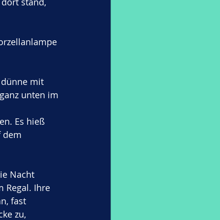
dort stand, 
orzellanlampe 
d dünne mit 
 ganz unten im 
en. Es hieß 
uf dem 
ie Nacht 
 Regal. Ihre 
n, fast 
cke zu, 