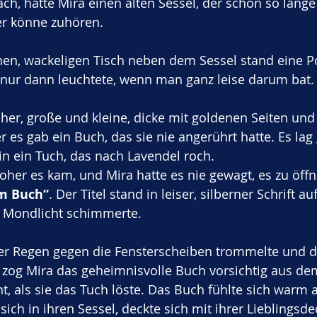
ch, hatte Mira einen alten Sessel, der schon so lange 
er könne zuhören. 
nen, wackeligen Tisch neben dem Sessel stand eine P
e nur dann leuchtete, wenn man ganz leise darum bat.
cher, große und kleine, dicke mit goldenen Seiten un
r es gab ein Buch, das sie nie angerührt hatte. Es lag
 in ein Tuch, das nach Lavendel roch. 
er es kam, und Mira hatte es nie gewagt, es zu öffn
im Buch“
. Der Titel stand in leiser, silberner Schrift a
m Mondlicht schimmerte.
der Regen gegen die Fensterscheiben trommelte und d
, zog Mira das geheimnisvolle Buch vorsichtig aus dem
cht, als sie das Tuch löste. Das Buch fühlte sich warm a
 sich in ihren Sessel, deckte sich mit ihrer Lieblingsde