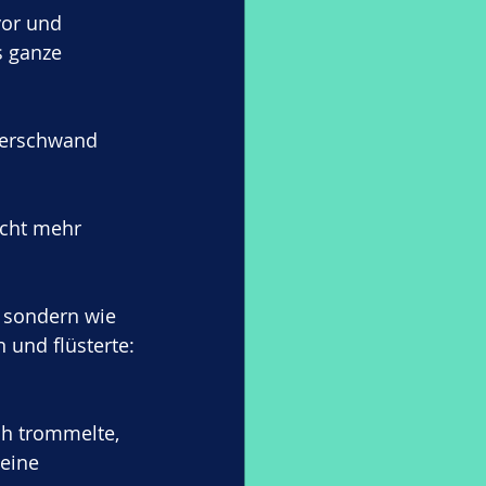
vor und 
s ganze 
verschwand 
icht mehr 
, sondern wie 
n und flüsterte:
ch trommelte, 
eine 