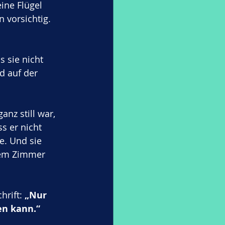
ine Flügel 
 vorsichtig. 
 sie nicht 
nd auf der 
nz still war, 
s er nicht 
e. Und sie 
hrem Zimmer 
hrift: 
„Nur 
en kann.“