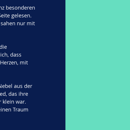
anz besonderen 
eite gelesen. 
 sahen nur mit 
die 
ich, dass 
Herzen, mit 
Nebel aus der 
ed, das ihre 
klein war. 
einen Traum 