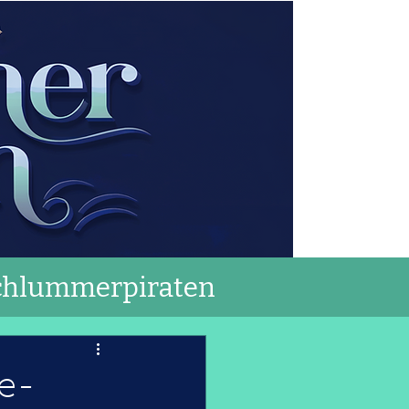
chlummerpiraten
te-