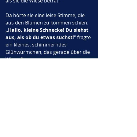
als sie die Wiese betrat.
Da hörte sie eine leise Stimme, die 
aus den Blumen zu kommen schien. 
„Hallo, kleine Schnecke! Du siehst 
aus, als ob du etwas suchst!
“ fragte 
ein kleines, schimmerndes 
Glühwürmchen, das gerade über die 
Wiese flog.
„Ich bin auf einer Weltreise! Ich 
möchte all die Orte sehen, von 
denen die Vögel und 
Schmetterlinge erzählen!
“ erklärte 
Nino. 
„Ich habe schon so viel 
gelernt und so viele neue Freunde 
getroffen! Aber ich frage mich, was 
noch auf mich wartet…“