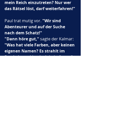
mein Reich einzutreten? Nur wer 
das Rätsel löst, darf weiterfahren!"
Paul trat mutig vor. 
"Wir sind 
Abenteurer und auf der Suche 
nach dem Schatz!"
"Dann höre gut,"
 sagte der Kalmar: 
"Was hat viele Farben, aber keinen 
eigenen Namen? Es strahlt im 
Dunkeln und ist doch kein Stern."
Paul dachte nach. 
"Die 
Meerjungfrauenschwänze!"
 rief er 
schließlich, als ihm die Antwort 
einfiel.
Der Kalmar nickte zufrieden. 
"Du 
hast das Rätsel gelöst, kleiner 
Abenteurer. Ihr dürft 