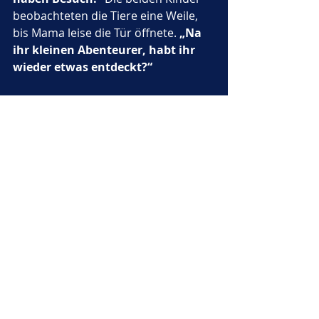
beobachteten die Tiere eine Weile, 
bis Mama leise die Tür öffnete. 
„Na 
ihr kleinen Abenteurer, habt ihr 
wieder etwas entdeckt?“
Schließlich ging ihre Reise weiter bis 
zu den tosenden Wasserfällen von 
Wells Gray, wo Regenbögen im 
Sprühnebel tanzten. Sie wanderten 
durch moosige Wälder, planschten 
in eiskalten Bächen und machten 
Fotos von jeder Entdeckung.
Am letzten Abend ihrer Reise saßen 
sie alle zusammen auf einer 
Picknickdecke am Ufer eines stillen 
Sees. Die Sonne versank langsam 
hinter den Bergen und färbte den 