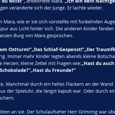
du willst“,
 antwortete Mara. 
„Ich bin dein Nachtge
gen veränderte sich der Junge. Er lachte wieder. 
n Mara, wie er sie sich vorstellte mit funkelnden Auge
ur aus Licht hinter sich. Die anderen Kinder fanden 
ganzen Burg von Mara gesprochen.
om Ostturm!“„Das Schlaf-Gespenst!“„Der Traumflü
ig. Immer mehr Kinder legten abends kleine Botschaf
e Herzen, kleine Zettel mit Fragen wie:
„Hast du auch
 Schokolade?“„Hast du Freunde?“
e. Manchmal durch ein helles Flackern an der Wand.
aus der Spieluhr, die längst kaputt war. Oder durch ei
üchern.
ubten an sie. Der Schulaufseher Herr Grimmig war übe