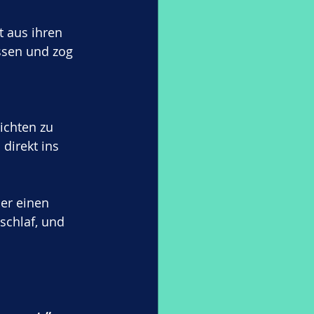
t aus ihren 
ssen und zog 
ichten zu 
direkt ins 
er einen 
schlaf, und 