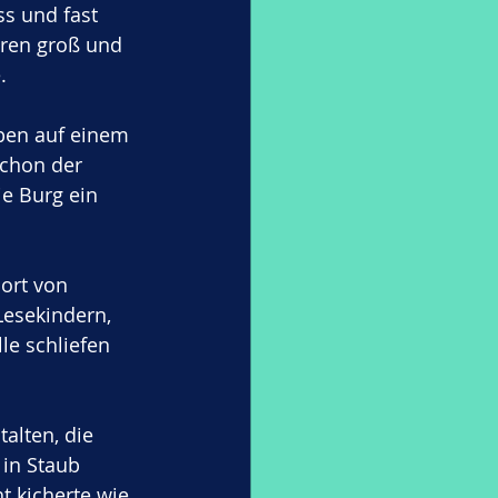
ss und fast 
ren groß und 
. 
oben auf einem 
chon der 
e Burg ein 
ort von 
esekindern, 
le schliefen 
alten, die 
 in Staub 
t kicherte wie 