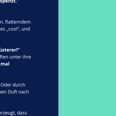
spenst.“
n, flatterndem 
es „cool“, und 
sterer!“
ten unter ihre 
 mal 
 Oder durch 
nen Duft nach 
rzeugt, dass 