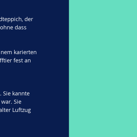
dteppich, der 
, ohne dass 
inem karierten 
tier fest an 
 Sie kannte 
 war. Sie 
lter Luftzug 