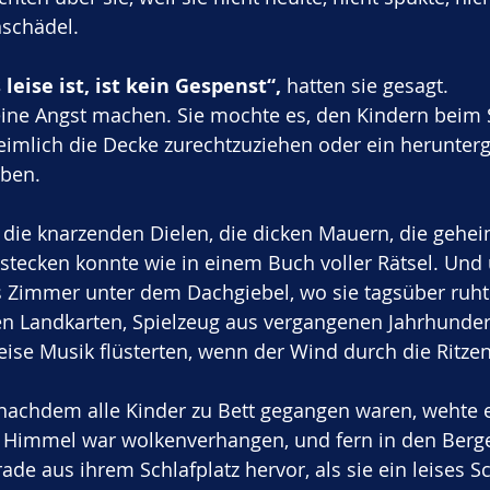
nschädel.
leise ist, ist kein Gespenst“,
 hatten sie gesagt.
eine Angst machen. Sie mochte es, den Kindern beim 
imlich die Decke zurechtzuziehen oder ein herunterg
ben. 
g, die knarzenden Dielen, die dicken Mauern, die gehe
tecken konnte wie in einem Buch voller Rätsel. Und ü
nes Zimmer unter dem Dachgiebel, wo sie tagsüber ruht
ten Landkarten, Spielzeug aus vergangenen Jahrhunde
leise Musik flüsterten, wenn der Wind durch die Ritzen
 nachdem alle Kinder zu Bett gegangen waren, wehte 
r Himmel war wolkenverhangen, und fern in den Berg
erade aus ihrem Schlafplatz hervor, als sie ein leises 