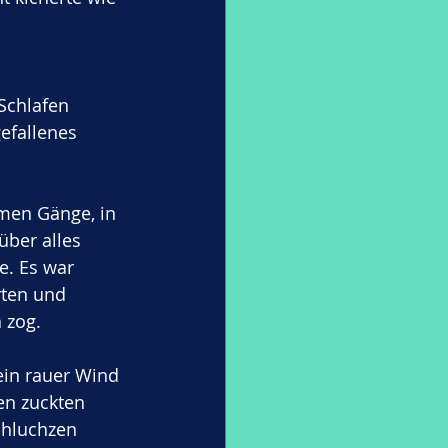
Schlafen 
efallenes 
imen Gänge, in 
ber alles 
e. Es war 
rten und 
 zog.
ein rauer Wind 
en zuckten 
Schluchzen 