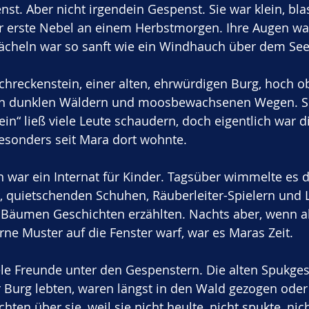
st. Aber nicht irgendein Gespenst. Sie war klein, bla
er erste Nebel an einem Herbstmorgen. Ihre Augen wa
Lächeln war so sanft wie ein Windhauch über dem See
Schreckenstein, einer alten, ehrwürdigen Burg, hoch 
n dunklen Wäldern und moosbewachsenen Wegen. S
n“ ließ viele Leute schaudern, doch eigentlich war di
besonders seit Mara dort wohnte.
 war ein Internat für Kinder. Tagsüber wimmelte es d
, quietschenden Schuhen, Räuberleiter-Spielern und L
n Bäumen Geschichten erzählten. Nachts aber, wenn al
ne Muster auf die Fenster warf, war es Maras Zeit.
ele Freunde unter den Gespenstern. Die alten Spukgest
er Burg lebten, waren längst in den Wald gezogen oder
hten über sie, weil sie nicht heulte, nicht spukte, nich