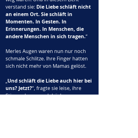
verstand sie: 
Die Liebe schläft nicht 
an einem Ort. Sie schläft in 
Momenten. In Gesten. In 
Erinnerungen. In Menschen, die 
andere Menschen in sich tragen.
“
Merles Augen waren nun nur noch 
schmale Schlitze. Ihre Finger hatten 
sich nicht mehr von Mamas gelöst.
„
Und schläft die Liebe auch hier bei 
uns? Jetzt?
“, fragte sie leise, ihre 
Stimme kaum noch hörbar.
Mama sah sie lange an, dann 
flüsterte sie: 
„Sie schläft in deinem 
Lächeln, in deinem letzten 
Gedanken, in meinem Arm um 