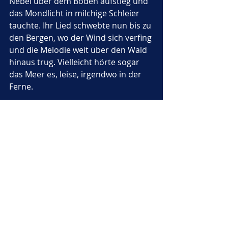
Nebel über dem Boden aufstieg und 
das Mondlicht in milchige Schleier 
tauchte. Ihr Lied schwebte nun bis zu 
den Bergen, wo der Wind sich verfing 
und die Melodie weit über den Wald 
hinaus trug. Vielleicht hörte sogar 
das Meer es, leise, irgendwo in der 
Ferne.
„Schlafe, mein Dschungel, schlaf. 
Die Sterne wachen für dich.“
Als die ersten Vögel ganz leise in der 
Ferne zwitscherten, wusste Rubia, 
dass ihre Arbeit getan war. Die 
Dunkelheit begann, sich zu heben, 
und das Licht des Morgens färbte 
den Himmel Rosa und Gold. Die 
Tiere atmeten ruhig, alle in tiefem, 