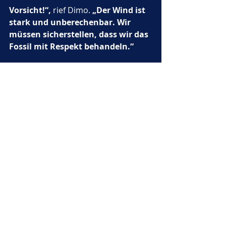
Vorsicht!“,
 rief Dimo. 
„Der Wind ist 
stark und unberechenbar. Wir 
müssen sicherstellen, dass wir das 
Fossil mit Respekt behandeln.“
Der Wind wirbelte durch die Höhle 
und ließ die Kristalle an den Wänden 
wie Sterne erstrahlen. Doch anstatt 
die Dino-Ritter zu verletzen, schien 
der Wind sie zu testen. 
„Der Wind 
will wissen, ob wir die wahre 
Bedeutung seiner Kraft 
verstehen“,
 sagte Dimo mit ruhiger 
Stimme.
Langsam und behutsam trat er vor 
das Fossil und sprach mit einer 
tiefen, respektvollen Stimme: 
„Oh, 