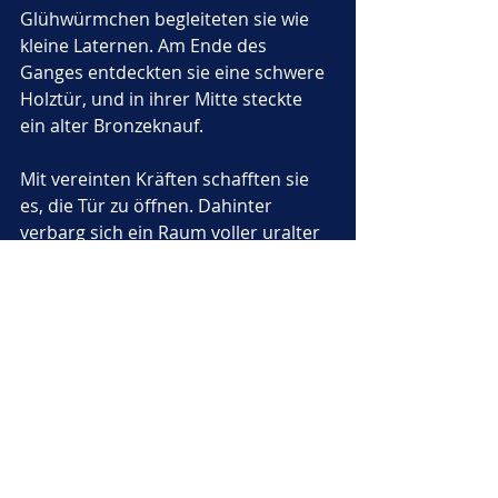
Glühwürmchen begleiteten sie wie 
kleine Laternen. Am Ende des 
Ganges entdeckten sie eine schwere 
Holztür, und in ihrer Mitte steckte 
ein alter Bronzeknauf. 
Mit vereinten Kräften schafften sie 
es, die Tür zu öffnen. Dahinter 
verbarg sich ein Raum voller uralter 
Schriften, verstaubter Karten und 
geheimnisvoller Schlüssel.
Liora breitete die Flügel aus und 
sagte ehrfürchtig: 
„Hier haben die 
Menschen einst das Wissen über 
die Stadt bewahrt. Doch nun liegt 
es in unseren Pfoten und Flügeln.“