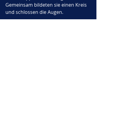
Gemeinsam bildeten sie einen Kreis 
und schlossen die Augen. 
„Komm, Sternenstaub, lass uns in 
deine Welt eintauchen,“
 flüsterte 
Bruno.
Plötzlich begannen die Sterne, die 
sich in funkelnden Lichtern über 
dem Himmel bewegten, sich 
herunterzubeugen und mit den 
Kuscheltieren zu tanzen. Die Sterne 
tanzten um Bruno und seine 
Freunde, bildeten einen leuchtenden 
Kreis und schickten 
Regenbogenstrahlen, die die 
Kuscheltiere in einen flauschigen 
Nebel hüllten.