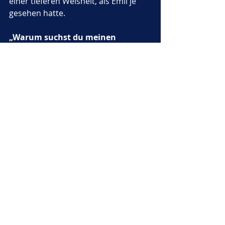
einer tieferen Weisheit, als Emil je 
gesehen hatte.
„Warum suchst du meinen 
Schatz?“
 fragte der Drache mit einer 
Stimme, die wie das Rauschen eines 
Wasserfalls klang.
Emil trat einen Schritt zurück, doch 
er antwortete ruhig: 
„Ich habe nicht 
nach Gold gesucht, sondern nach 
der Wahrheit.“
Der Drache musterte ihn eine lange 
Weile, dann sprach er mit einer 
Stimme, die nun sanfter klang. 
„Du 
bist der erste, der diese Höhle mit 
reinem Herzen betritt. Viele 
kamen, getrieben von Gier, aber 