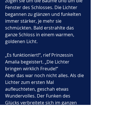
zogen sie um die Bäume und um die 
Fenster des Schlosses. Die Lichter 
begannen zu glänzen und funkelten 
immer stärker, je mehr sie 
schmückten. Bald erstrahlte das 
ganze Schloss in einem warmen, 
goldenen Licht.
„Es funktioniert!“, rief Prinzessin 
Amalia begeistert. „Die Lichter 
bringen wirklich Freude!“
Aber das war noch nicht alles. Als die 
Lichter zum ersten Mal 
aufleuchteten, geschah etwas 
Wundervolles. Der Funken des 
Glücks verbreitete sich im ganzen 
Land. In den Dörfern begannen die 
Kinder zu lachen, die Vögel zu 
singen, und die Menschen fühlten 