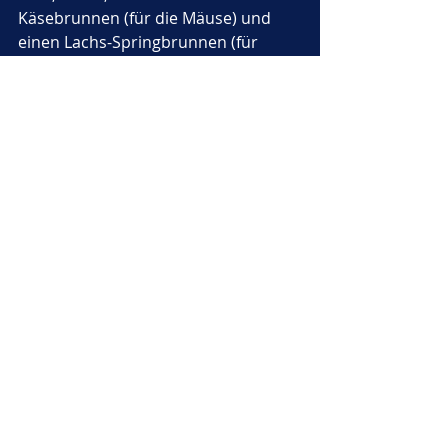
Käsebrunnen (für die Mäuse) und 
einen Lachs-Springbrunnen (für 
Fräulein Schnurr). Alle Tiere kamen, 
sogar die Eule, die sonst nie mit 
jemandem redete.
Am Ende des Abends stand Molli auf 
einem kleinen Tisch und sagte:
„Ich bin nur eine kleine Maus. Aber 
ich habe gelernt: Manchmal muss 
man einfach jemand anderes 
spielen
, um zu zeigen, wer man 
wirklich ist.“
Und Fräulein Schnurr rief:
„Und 
manchmal braucht man eine 
freche, mutige Maus, um ein Herz 
zu öffnen!“